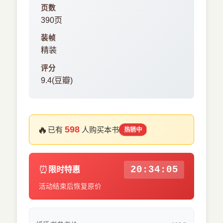
页数
390页
装帧
精装
评分
9.4(豆瓣)
🔥
598
已有
人购买本书
热销中
⏰
20:34:05
限时特惠
活动结束后恢复原价