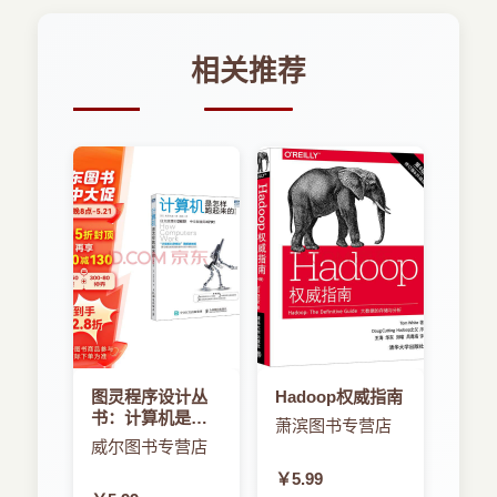
相关推荐
图灵程序设计丛
Hadoop权威指南
书：计算机是怎
萧滨图书专营店
样跑起来的
威尔图书专营店
￥5.99