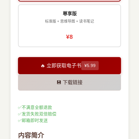
尊享版
标准版 + 思维导图 + 读书笔记
¥8
🔥 立即获取电子书
¥5.99
💾 下载链接
✅
不满意全额退款
✅
发货失败双倍赔偿
✅
邮箱即时发送
内容简介