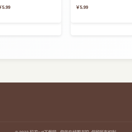
》）
￥5.99
￥5.99
海外网）
网）
20》正式发布（贵州日报）
眼新闻）
新闻）
闻）
场看看
闻联播）
（天眼新闻）
（C114通信网）