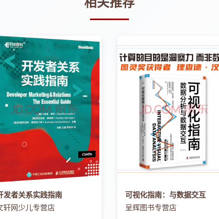
相关推荐
》）
》）
技日报》）
报》）
）
贵阳日报》）
IT时报》）
）
168）
型“键”？（新华社）
报》）
《科技日报》）
开发者关系实践指南
可视化指南：与数据交互
《法治日报》））
文轩网少儿专营店
呈辉图书专营店
）