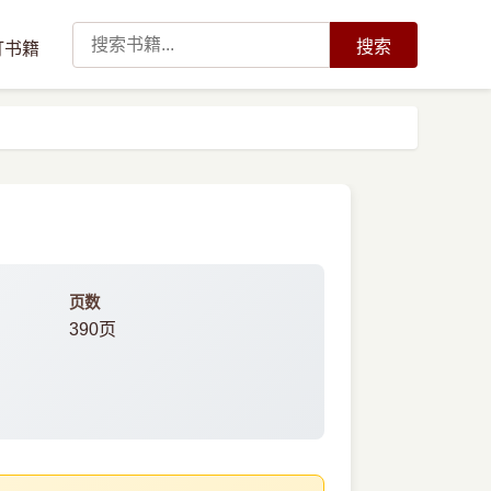
搜索
订书籍
页数
390页