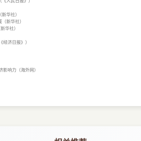
（《人民日报》）
（新华社）
域（新华社）
（新华社）
（《经济日报》）
经济影响力（海外网）
赢（贵州广播电视台）
观）
line Show on May 20（PR Newswire ）
展示を5月20日に開始（毎日新聞社）