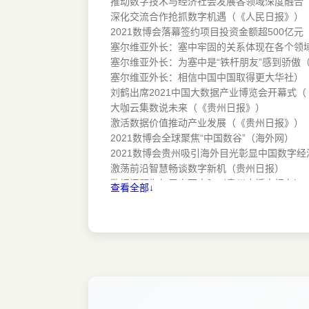
推动数字技术与经济社会发展各领域深度融合
深化交流合作抢抓数字机遇（《人民日报》）
2021数博会落幕签约项目投资金额超500亿元
塞尔维亚外长：塞中牢固的关系体现在各个领
塞尔维亚外长：为塞中是“铁杆朋友”感到骄傲
塞尔维亚外长：相信中国中国取得更大华社）
刘鹤出席2021中国大数据产业博览会开幕式
大咖云集数说未来（《贵州日报》）
激活数据价值推动产业发展（《贵州日报》）
2021数博会全球聚焦“中国数谷”（海外网）
2021数博会贵州吸引海外目光彰显中国数字
激荡前沿智慧畅谈数字新机（贵州日报）
数据问题为何层出不穷？（贵州广播电视台）
查看全部↓
驻华使节共话2021数博会：深化合作互利共
2021数博会圆满闭幕期待2022的再聚（数据
China's Leading Big Data Expo to Start On
中国の主要なビッグデータ博覧会がオンライン
乘机应变
发展数字经济增添新的动能（《人民日报》）
人才资源汇聚数字经济加速（《人民日报》）
小村庄联通大世界（《人民日报》）