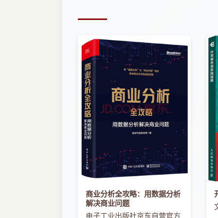
数字经济孕育贵州新未来（《光明日报》）
贵阳后发赶超（《经济日报》）
勇当新时代先行先试的“排头兵”（《法治日报
贵州：大数据产业成为靓丽名片（《科技日报
让数字经济成为高质量发展的强劲引擎（《科
推动贵州大数据发展从“)到N”裂变（《贵州日
在抢新机中实现高质量发展（《贵州日报》）
大数据为乡村振兴注入新动力（《贵阳日报》
踏“云”而上展翼腾飞“中国数谷”声名鹊起（《
茅台虽好，贵州却要干了“数据”这杯“烈酒”（《
数博会七周年：贵州的大数据东风（DoNews
“中国数谷”日新月异，贵阳“智”绘数字蓝图（IT
重走大西南：贵阳的从1到N
数博会为全球大数据发展贡献中国智慧
智联万物
新华全媒+马上做！企业缘何争相按下数字化转
为全球大数据发展贡献“中国智慧”（《经济日
数博会：“东数西算”优化全国数据中心布局（
商业分析全攻略：用数据分析
数博会聚焦数据生态360打造大脑防护体系（
解决商业问题
云上贵州大数据技能比武开赛（《工人日报》
电子工业出版社京东自营官方