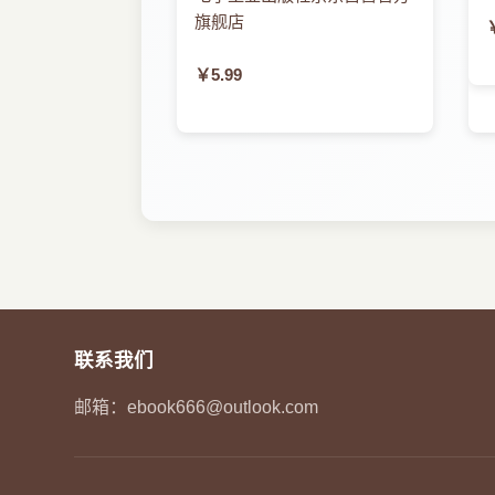
“5G+”致新万物助推数智化转型（《贵阳日报
旗舰店
“位置服务”赋能高质量发展（《贵阳日报》）
2021数博会来了这场科技盛会早已声名在外（
￥5.99
2021数博会展览“到店体验”
前沿科技展智慧图景生活日新未来已来（海外
打卡数博会超酷黑科技应接不暇（海外网）
《国家大数据（贵州）综合试验区发展报告20
“新”字篇——贵阳抢占大数据创新制高点（天
“数”道数博大道：打造“落幕的数博会”（天眼
“贵州大数据+”抢新机谋新篇（贵阳新闻联播）
“+大趋势”Ganner数据分析成果发布（天眼新
“未来智造者”的想象力有多强?一起去数博会现
（贵州广播电视台）
数博会：彰显“中国数谷”国际影响力（贵阳新
亮出“高精尖” 秀出“新高度”（贵阳新闻联播）
联系我们
打造永不落幕的数博会2021数博会线上展开
大数据“黔”景无限!细数202l数博会的前沿应用
邮箱：
ebook666@outlook.com
新兴向荣
大数据助推企业转型升级（《人民日报》）
社区更智慧数字红利多（《人民日报》）