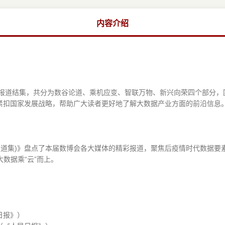
内容介绍
体报道结集，共分为数谷论道、乘机应变、智联万物、新兴向荣四个部分
紧扣国家发展战略，帮助广大读者更好地了解大数据产业方面的前沿信息
体报道集)》盘点了本届数博会各大媒体的精彩报道，聚焦后疫情时代数据
大数据乘“云”而上。
日报》）