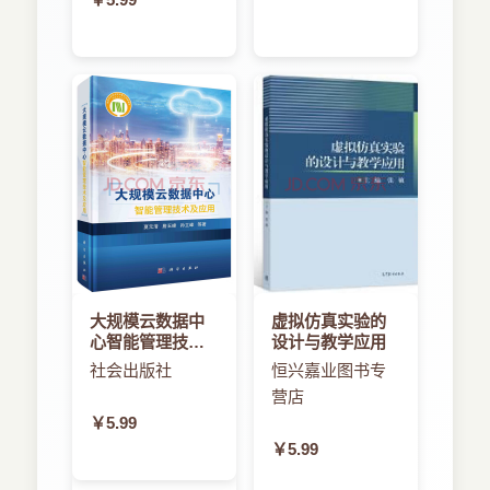
大规模云数据中
虚拟仿真实验的
心智能管理技术
设计与教学应用
及应用
社会出版社
恒兴嘉业图书专
营店
￥5.99
￥5.99