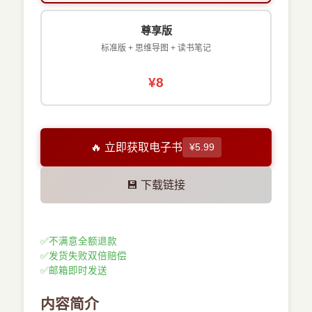
尊享版
标准版 + 思维导图 + 读书笔记
¥8
🔥 立即获取电子书
¥5.99
💾 下载链接
✅
不满意全额退款
✅
发货失败双倍赔偿
✅
邮箱即时发送
内容简介