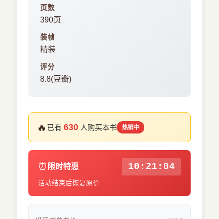
页数
390页
装帧
精装
评分
8.8(豆瓣)
🔥
630
已有
人购买本书
热销中
⏰
10:21:04
限时特惠
活动结束后恢复原价