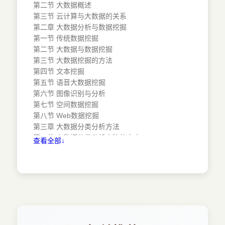
第二节 大数据概述
第三节 云计算与大数据的关系
第二章 大数据分析与数据挖掘
第一节 传统数据挖掘
第二节 大数据与数据挖掘
第三节 大数据挖掘的方法
第四节 文本挖掘
第五节 语音大数据挖掘
第六节 图像识别与分析
第七节 空间数据挖掘
第八节 Web数据挖掘
第三章 大数据分类分析方法
第一节 大数据分类分析方法的由来
查看全部↓
第二节 数据分类的方法
第三节 大数据分析实例
第四章 云计算背景下大数据的应用
第一节 大数据应用模式及价值
第二节 大数据在电子商务中的应用
第三节 大数据在移动互联网行业的应用
第四节 大数据在社交网络中的应用