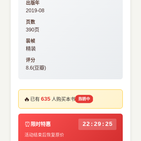
出版年
2019-08
页数
390页
装帧
精装
评分
8.6(豆瓣)
🔥
635
已有
人购买本书
热销中
⏰
22:29:25
限时特惠
活动结束后恢复原价