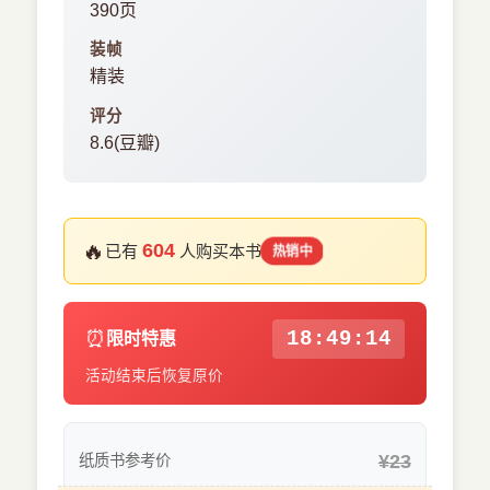
390页
装帧
精装
评分
8.6(豆瓣)
🔥
604
已有
人购买本书
热销中
⏰
18:49:14
限时特惠
活动结束后恢复原价
¥23
纸质书参考价