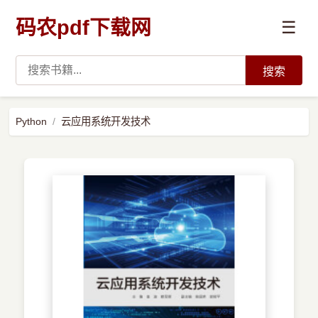
码农pdf下载网
☰
搜索
高薪必读
Python
云应用系统开发技术
数据科学与人工智能
›
Python
›
Java
›
前端开发
›
系统编程