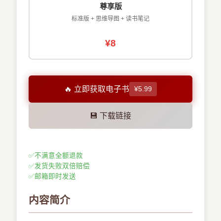
尊享版
标准版 + 思维导图 + 读书笔记
¥8
🔥 立即获取电子书
¥5.99
💾 下载链接
✅
不满意全额退款
✅
发货失败双倍赔偿
✅
邮箱即时发送
内容简介