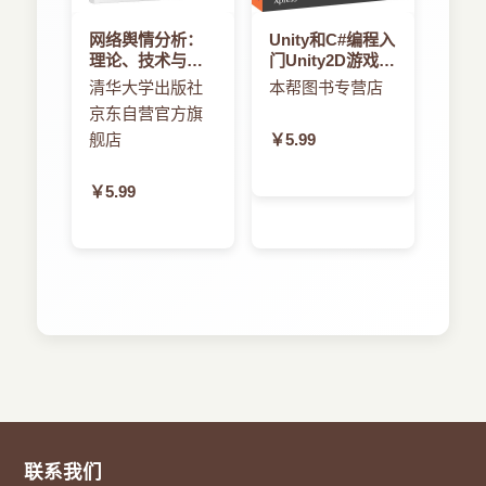
3.4 求解软件可靠性分配问题的社会认知算法 66
3.4.1 问题描述 66
网络舆情分析：
Unity和C#编程入
3.4.2 多模块软件可靠性分配模型 66
理论、技术与应
门Unity2D游戏开
3.4.3 数值试验与仿真 68
用
发
清华大学出版社
本帮图书专营店
3.4.4 结论 70
京东自营官方旗
3.5 求解组合Web服务选择问题的认知优化算法 70
舰店
￥5.99
3.5.1 问题描述 70
3.5.2 研究进展 70
￥5.99
3.5.3 基本概念 71
3.5.4 组合服务选择模型 72
3.5.5 极大熵函数法 74
3.5.6 组合服务选择算法 75
3.5.7 算法实现 77
3.5.8 实验与分析 79
3.5.9 总结 82
参考文献 82
第4章 新型社会认知优化算法 86
4.1 社会认知优化理论 86
4.2 SCO算法的收敛性分析 86
4.2.1 随机算法的收敛准则 87
联系我们
4.2.2 SCO算法收敛性证明 88