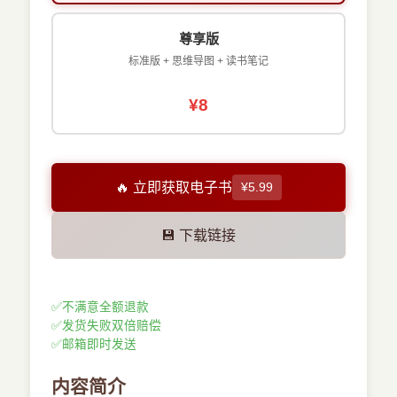
尊享版
标准版 + 思维导图 + 读书笔记
¥8
🔥 立即获取电子书
¥5.99
💾 下载链接
✅
不满意全额退款
✅
发货失败双倍赔偿
✅
邮箱即时发送
内容简介