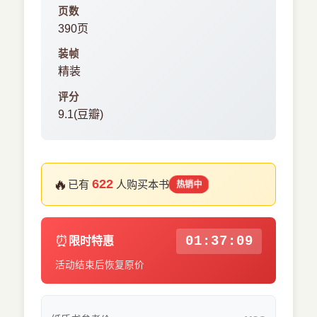
页数
390页
装帧
精装
评分
9.1(豆瓣)
🔥
622
已有
人购买本书
热销中
⏰
01:37:08
限时特惠
活动结束后恢复原价