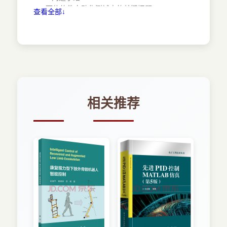
1.5 可信软件自动化测试中的关键问题 21
查看全部↓
1.5.1 基于搜索的可信软件自动化测试 21
1.5.2 组合测试用例生成 22
1.5.3 测试用例扩增 24
1.5.4 测试用例选择 25
1.5.5 问题小结 26
1.6 本书研究思路 26
1.7 本书的内容结构 27
参考文献 30
相关推荐
第2章 经典群体智能算法 36
2.1 粒子群优化算法 36
2.1.1 粒子群优化算法简介 36
2.1.2 基本粒子群优化算法 37
2.1.3 粒子群优化算法的特点 38
2.1.4 离散粒子群优化算法 39
2.1.5 粒子群优化算法的研究现状 39
2.2 蚁群优化算法 43
2.2.1 蚁群优化算法的起源与发展 43
2.2.2 蚁群算法的基本原理 45
2.2.3 蚁群算法的研究进展 47