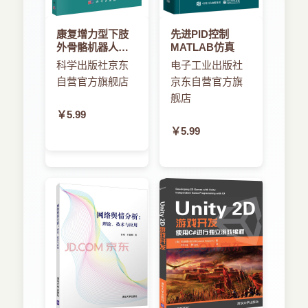
参考文献 48
第3章 社会认知优化算法 52
康复增力型下肢
先进PID控制
3.1 社会认知优化算法简介 52
外骨骼机器人智
MATLAB仿真
3.1.1 社会学习理论 52
能控制
科学出版社京东
电子工业出版社
3.1.2 社会认知理论 53
自营官方旗舰店
京东自营官方旗
3.1.3 社会认知优化 54
3.1.4 SCO算法基本概念 55
舰店
3.1.5 SCO算法步骤 56
￥5.99
3.1.6 SCO算法研究进展 57
￥5.99
3.2 求解非线性方程组的社会认知算法 59
3.2.1 问题描述 59
3.2.2 SCO算法用于求解非线性方程组 59
3.2.3 数值试验与仿真 60
3.2.4 SCO算法求解非线性方程组问题总结 62
3.3 求解非线性互补问题的熵函数认知优化算法 62
3.3.1 问题描述 62
3.3.2 非线性互补问题的熵函数法 63
3.3.3 用SCO算法求解非线性互补问题 64
3.3.4 数值试验与仿真 64
3.3.5 结论 66