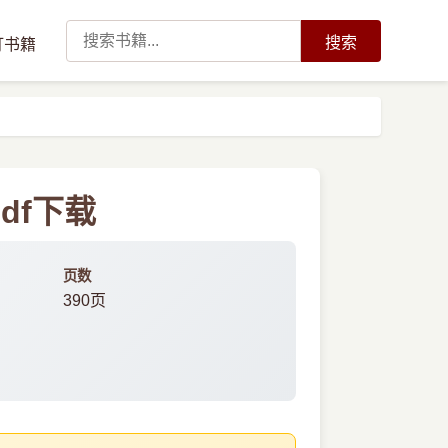
搜索
订书籍
df下载
页数
390页