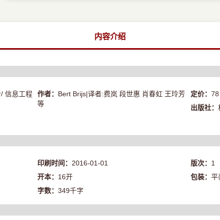
内容介绍
/ 信息工程
作者：
Bert Brijs|译者:费岚 段世惠 肖春虹 王玲芳
定价：
78
等
出版社：
印刷时间：
2016-01-01
版次：
1
开本：
16开
包装：
平
字数：
349千字