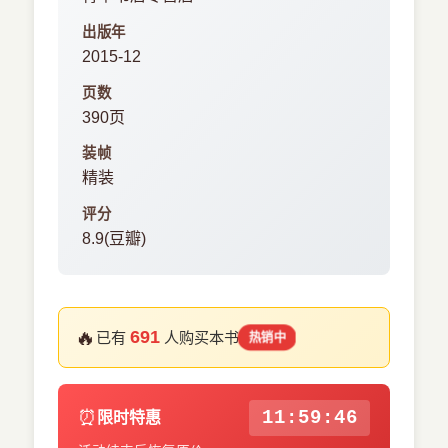
出版年
2015-12
页数
390页
装帧
精装
评分
8.9(豆瓣)
🔥
691
已有
人购买本书
热销中
⏰
11:59:45
限时特惠