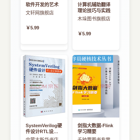
软件开发的艺术
计算机辅助翻译
理论技巧与实践
文轩网旗舰店
木垛图书旗舰店
￥5.99
￥5.99
SystemVerilog硬
剑指大数据-Flink
件设计RTL设计
学习精要
和验证
内蒙古新华书店
千钟粟图书专营