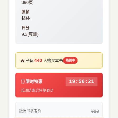
390页
装帧
精装
评分
9.3(豆瓣)
🔥
440
已有
人购买本书
热销中
⏰
19:56:20
限时特惠
活动结束后恢复原价
¥23
纸质书参考价