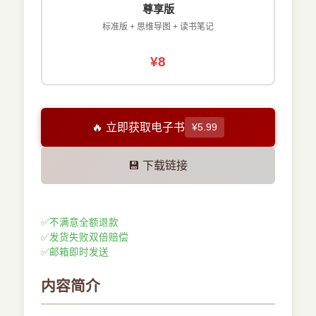
尊享版
标准版 + 思维导图 + 读书笔记
¥8
🔥 立即获取电子书
¥5.99
💾 下载链接
✅
不满意全额退款
✅
发货失败双倍赔偿
✅
邮箱即时发送
内容简介