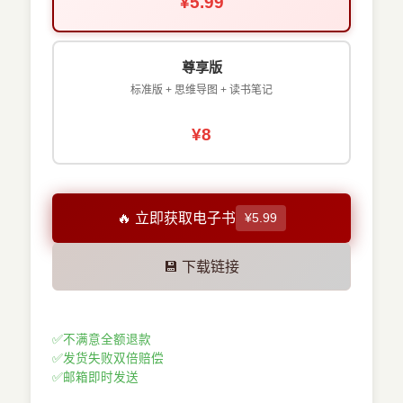
¥5.99
尊享版
标准版 + 思维导图 + 读书笔记
¥8
🔥 立即获取电子书
¥5.99
💾 下载链接
✅
不满意全额退款
✅
发货失败双倍赔偿
✅
邮箱即时发送