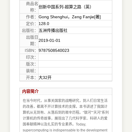
商品名
创新中国系列-超算之路（英）
称：
作者：
Gong Shenghui，Zeng Fanjie[著]
定价：
128.0
出版社：
五洲传播出版社
出版日
2019-01-01
期：
ISBN：
9787508540023
印次：
版次：
装帧：
开本：
大32开
内容简介
在当今时代，从事关国家的战略研究，到人们日常生活
的改善，都离不开计算技术的支撑。本书讲述了我国计
算机从无到有、从落后到的艰辛历程。“银河”“天河”系列
计算机的传奇故事，展现出了几代科学家、科研人的爱
国奉献精神以及扎实的专业素养。Today,
supercomputing is indispensable to the development