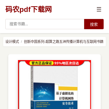
码农pdf下载网
☰
搜索
高薪必读
设计模式
创新中国系列-超算之路五洲传播计算机与互联网书籍
数据科学与人工智能
›
Python
›
Java
›
前端开发
›
系统编程