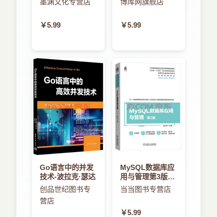
墨渊文化专营店
博库网旗舰店
编程与开发
￥5.99
￥5.99
Go语言中的并发
MySQL数据库应
技术-波拉克·瑟达
用与管理第3版-
鲁大林
创品世纪图书专
当当图书专营店
营店
￥5.99