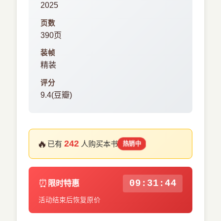
2025
页数
390页
装帧
精装
评分
9.4(豆瓣)
🔥
242
已有
人购买本书
热销中
⏰
09:31:43
限时特惠
活动结束后恢复原价