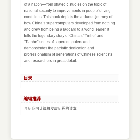
of a nation—from strategic studies on the topic of
national security to improvements in people’s living
conditions. This book depicts the arduous journey of
how China’s supercomputers developed from nothing
and grew from being a laggard to a world leader. It
tells the legendary story of China’s “Yinhe” and
“Tianhe” series of supercomputers and it
demonstrates the patriotic dedication and
professionalism of generations of Chinese scientists
and researchers in great detail.
目录
编辑推荐
介绍我国计算机发展历程的读本