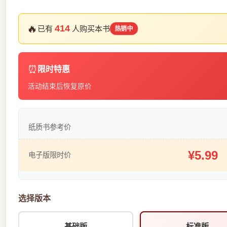
🔥
414
已有
人购买本书
热销中
⏰
限时特惠
活动结束后恢复原价
纸质书参考价
¥5.99
电子版限时价
选择版本
基础版
标准版