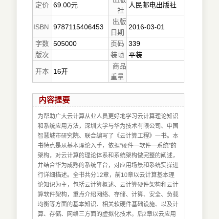
定价
69.00元
人民邮电出版社
社
出版
ISBN
9787115406453
2016-03-01
日期
字数
505000
页码
339
版次
装帧
平装
商品
开本
16开
重量
内容提要
为帮助广大云计算从业人员更好地学习云计算理论知识
和系统应用方法，深圳大学与华为技术有限公司、中国
智慧城市研究院、联合编写了《云计算工程》一书。本
书特点是从基本理论入手，依据“硬件—软件—系统”的
架构，对云计算的理论体系和系统架构做完整的阐述，
并结合华为成熟的系统平台，对应用场景和系统实操进
行详细描述。全书共分12章，前10章以云计算基本理
论知识为主，包括云计算概述、云计算硬件架构和云计
算软件架构，重点介绍网络、存储、计算、安全、负载
均衡等方面的基本知识、相关软硬件基础设施、以及计
算、存储、网络三方面的虚拟化技术。后2章以云应用