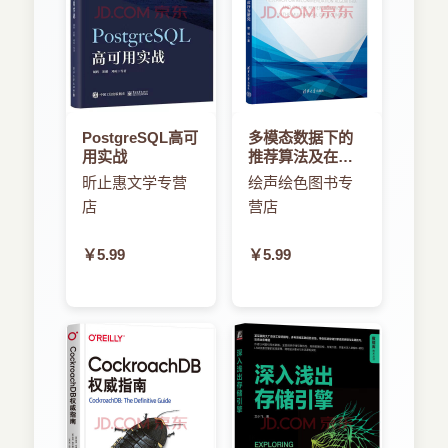
PostgreSQL高可
多模态数据下的
用实战
推荐算法及在线
行为研究
昕止惠文学专营
绘声绘色图书专
店
营店
￥5.99
￥5.99