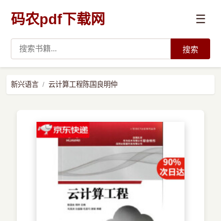
码农pdf下载网
☰
搜索
高薪必读
新兴语言
云计算工程陈国良明仲
数据科学与人工智能
›
Python
›
Java
›
前端开发
›
系统编程