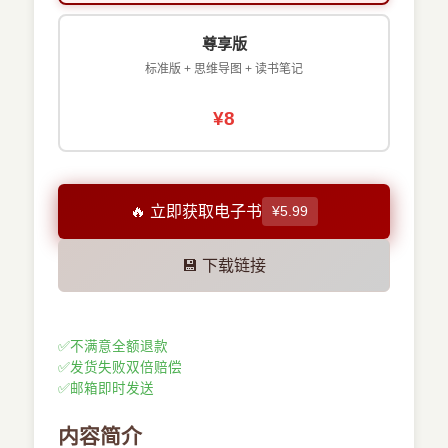
尊享版
标准版 + 思维导图 + 读书笔记
¥8
🔥 立即获取电子书
¥5.99
💾 下载链接
✅
不满意全额退款
✅
发货失败双倍赔偿
✅
邮箱即时发送
内容简介