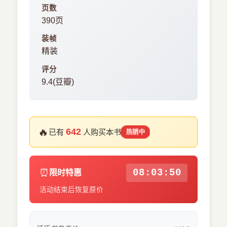
页数
390页
装帧
精装
评分
9.4(豆瓣)
🔥
642
已有
人购买本书
热销中
⏰
08:03:49
限时特惠
活动结束后恢复原价