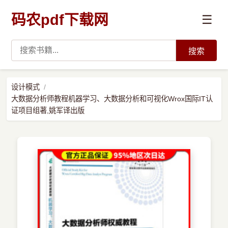
码农pdf下载网
☰
搜索
高薪必读
设计模式
大数据分析师教程机器学习、大数据分析和可视化Wrox国际IT认
数据科学与人工智能
证项目组著,姚军译出版
›
Python
›
Java
›
前端开发
›
系统编程