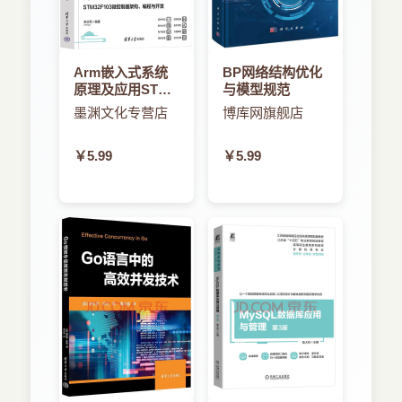
Arm嵌入式系统
BP网络结构优化
原理及应用STMF
与模型规范
微控制器架构、
墨渊文化专营店
博库网旗舰店
编程与开发
￥5.99
￥5.99
州的用户 5分钟前 购买了本书