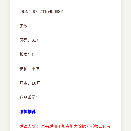
ISBN：9787115456892
字数：
页码：317
版次：1
装帧：平装
开本：16开
商品重量：
编辑推荐
适读人群 ：本书适用于想参加大数据分析师认证考