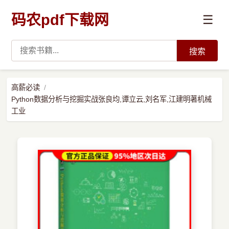
码农pdf下载网
☰
搜索
高薪必读
高薪必读
Python数据分析与挖掘实战张良均,谭立云,刘名军,江建明著机械
数据科学与人工智能
工业
›
Python
›
Java
›
前端开发
›
系统编程