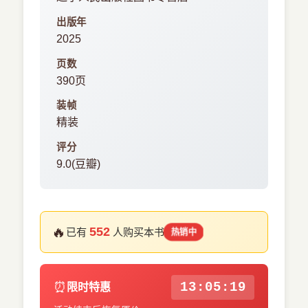
出版年
2025
页数
390页
装帧
精装
评分
9.0(豆瓣)
🔥
552
已有
人购买本书
热销中
⏰
13:05:18
限时特惠