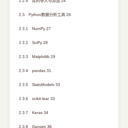
2.2.4 库的导入与添加 24
2.3 Python数据分析工具 26
2.3.1 NumPy 27
2.3.2 SciPy 28
2.3.3 Matplotlib 29
2.3.4 pandas 31
2.3.5 StatsModels 33
2.3.6 scikit-lear 33
2.3.7 Keras 34
2.3.8 Gensim 36