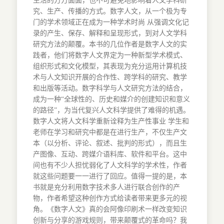
生活的方方面面，也不可避免地影响着人文学科研
究、生产、传播的方式。数字人文，从一个极为专
门的学术领域正在成为一种学术时尚 从强调文化记
录的产生、保存、解释和呈现形式，到对人文学科
研究方法的颠覆。本书的几位作者是数字人文的实
践者，他们将数字人文界定为一种新型学术模式、
组织形式和文化模型，其表现为充分运用计算机技
术与人文知识开展的合作性、跨学科的研究、教学
和出版等活动。数字科学与人文研究方法的结合，
成为一种“全球性的、历史和媒介的创建知识和意义
的路径”，为当代复兴人文科学提供了难得的机遇。
数字人文将人文科学重新诠释为生产性事业 学生和
老师在学习和研究中都是在进行生产，不仅生产文
本（以分析、评论、叙述、批判的形式），而且生
产图像、互动、跨媒介语料库、软件和平台。这中
间也有不少人担忧弱化了人文科学的学术性，作者
就这些问题要一一进行了回应。值得一提的是，本
书就是充分利用数字技术多人进行联合创作的产
物，作者希望这种创作方式给读者带来更多元的视
角。《数字人文》真的会阿像印刷术一样改变知识
创新与分享的游戏规则，带来颠覆式的革命吗？我