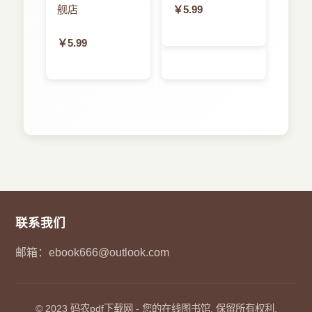
舰店
￥5.99
￥5.99
联系我们
邮箱：
ebook666@outlook.com
© 2023
码农pdf下载网
- 您的在线图书馆. 保留所有权利.
📦
来自郑州的用户 3分钟前 购买了本书