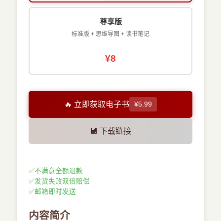
尊享版
标准版 + 思维导图 + 读书笔记
¥8
🔥 立即获取电子书
¥5.99
💾 下载链接
✅
不满意全额退款
✅
发货失败双倍赔偿
✅
邮箱即时发送
内容简介