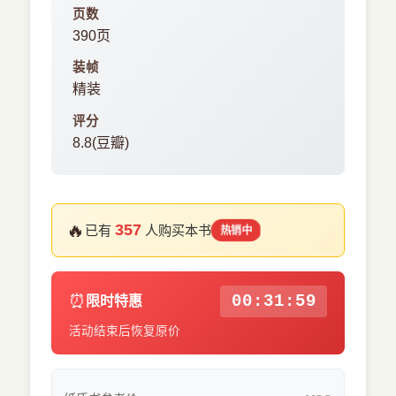
页数
390页
装帧
精装
评分
8.8(豆瓣)
🔥
357
已有
人购买本书
热销中
⏰
00:31:58
限时特惠
活动结束后恢复原价