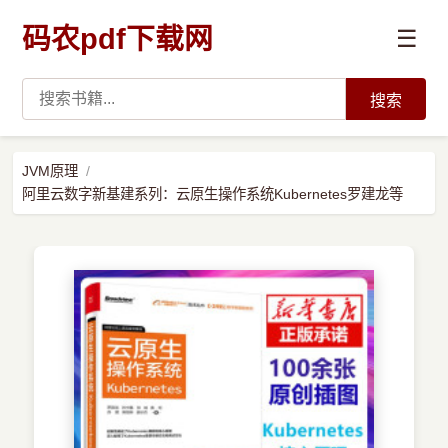
码农pdf下载网
☰
搜索
高薪必读
JVM原理
阿里云数字新基建系列：云原生操作系统Kubernetes罗建龙等
数据科学与人工智能
›
Python
›
Java
›
前端开发
›
系统编程