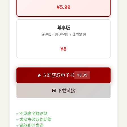
¥5.99
尊享版
标准版 + 思维导图 + 读书笔记
¥8
🔥 立即获取电子书
¥5.99
💾 下载链接
✅
不满意全额退款
✅
发货失败双倍赔偿
✅
邮箱即时发送