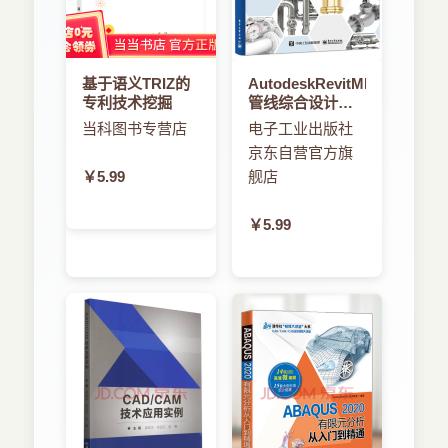
基于语义TRIZ的
AutodeskRevitMEP
专利技术挖掘
管线综合设计应
用
当科图书专营店
电子工业出版社
京东自营官方旗
￥5.99
舰店
￥5.99