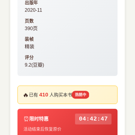
出版年
2020-11
页数
390页
装帧
精装
评分
9.2(豆瓣)
🔥
410
已有
人购买本书
热销中
⏰
04:42:47
限时特惠
活动结束后恢复原价