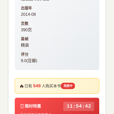
出版年
2014-08
页数
390页
装帧
精装
评分
9.0(豆瓣)
🔥
549
已有
人购买本书
热销中
⏰
11:54:41
限时特惠