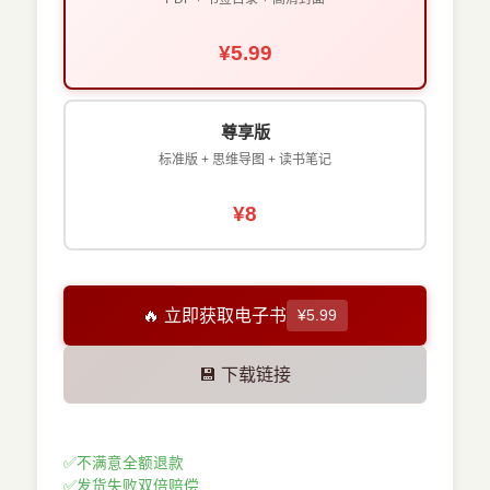
¥5.99
尊享版
标准版 + 思维导图 + 读书笔记
¥8
🔥 立即获取电子书
¥5.99
💾 下载链接
✅
不满意全额退款
✅
发货失败双倍赔偿