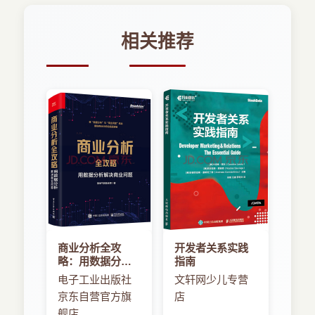
相关推荐
商业分析全攻
开发者关系实践
略：用数据分析
指南
解决商业问题
电子工业出版社
文轩网少儿专营
京东自营官方旗
店
舰店