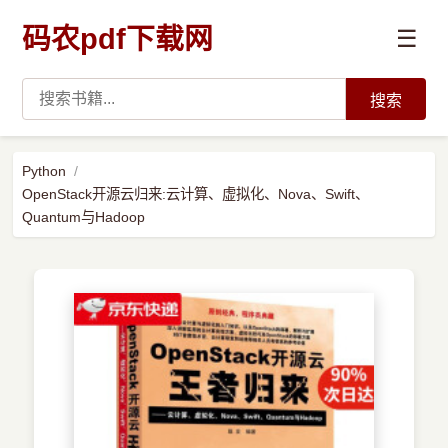
码农pdf下载网
☰
搜索
高薪必读
Python
OpenStack开源云归来:云计算、虚拟化、Nova、Swift、
数据科学与人工智能
Quantum与Hadoop
›
Python
›
Java
›
前端开发
›
系统编程