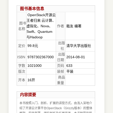
图书基本信息
OpenStack开源云
王者归来:云计算、
图书
虚拟化、Nova、
作者
戢友 编著
名称
Swift、Quantum
与Hadoop
出版
定价
99.8元
清华大学出版社
社
出版
ISBN
9787302367000
2014-08-01
日期
字数
1021000
页码
633
版次
装帧
平装
商品
开本
16开
重量
内容提要
本书按照入门、剖析、扩展的讲授方式，由浅入深地介
绍了开源云计算平台OpenStack（Grizzly版本）的整体