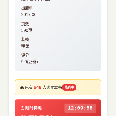
出版年
2017-06
页数
390页
装帧
精装
评分
9.0(豆瓣)
🔥
648
已有
人购买本书
热销中
⏰
12:09:58
限时特惠