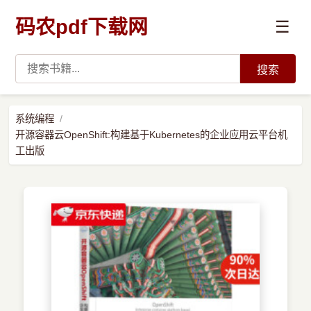
码农pdf下载网
☰
搜索
高薪必读
系统编程
开源容器云OpenShift:构建基于Kubernetes的企业应用云平台机
数据科学与人工智能
工出版
›
Python
›
Java
›
前端开发
›
系统编程