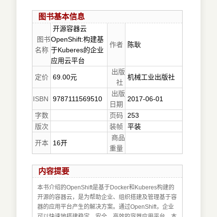
图书基本信息
开源容器云
图书
OpenShift:构建基
作者
陈耿
名称
于Kuberes的企业
应用云平台
出版
定价
69.00元
机械工业出版社
社
出版
ISBN
9787111569510
2017-06-01
日期
字数
页码
253
版次
装帧
平装
商品
开本
16开
重量
内容提要
本书介绍的OpenShift是基于Docker和Kuberes构建的
开源的容器云，是为帮助企业、组织搭建及管理基于容
器的应用平台产生的解决方案。通过OpenShift，企业
可以快速地搭建稳定、安全、高效的容器应用平台。本