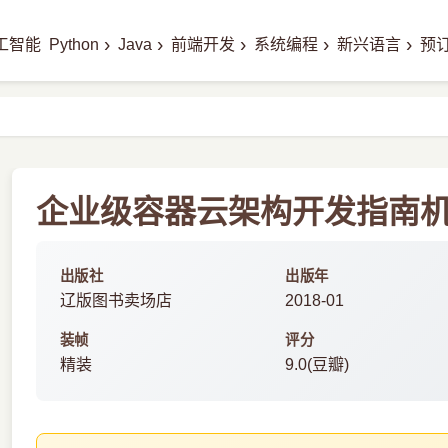
›
›
›
›
›
工智能
Python
Java
前端开发
系统编程
新兴语言
预
企业级容器云架构开发指南机工
出版社
出版年
辽版图书卖场店
2018-01
装帧
评分
精装
9.0(豆瓣)