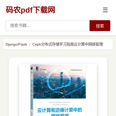
码农pdf下载网
☰
搜索
高薪必读
Django/Flask
Ceph分布式存储学习指南云计算中网络管理
数据科学与人工智能
›
Python
›
Java
›
前端开发
›
系统编程