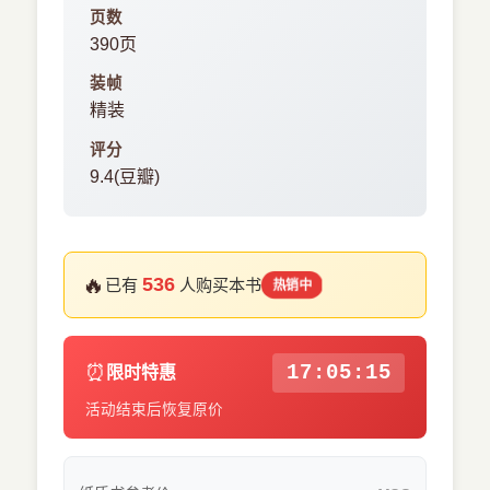
页数
390页
装帧
精装
评分
9.4(豆瓣)
🔥
536
已有
人购买本书
热销中
⏰
17:05:14
限时特惠
活动结束后恢复原价