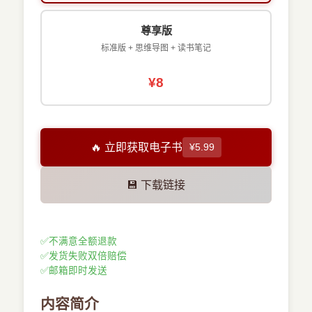
尊享版
标准版 + 思维导图 + 读书笔记
¥8
🔥 立即获取电子书
¥5.99
💾 下载链接
✅
不满意全额退款
✅
发货失败双倍赔偿
✅
邮箱即时发送
内容简介