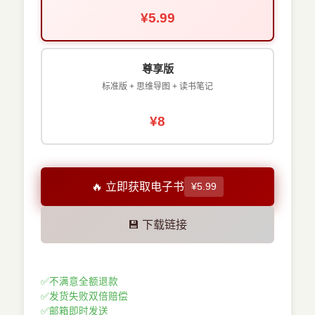
¥5.99
尊享版
标准版 + 思维导图 + 读书笔记
¥8
🔥 立即获取电子书
¥5.99
💾 下载链接
✅
不满意全额退款
✅
发货失败双倍赔偿
✅
邮箱即时发送