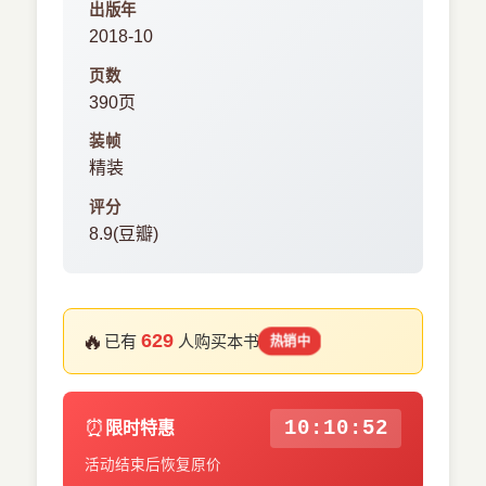
出版年
2018-10
页数
390页
装帧
精装
评分
8.9(豆瓣)
🔥
629
已有
人购买本书
热销中
⏰
10:10:51
限时特惠
活动结束后恢复原价