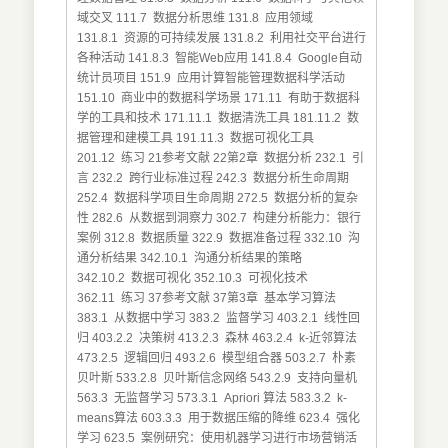
域交叉 111.7 数据分析思维 131.8 应用领域
131.8.1 资源的可持续发展 131.8.2 利用社交平台进行
各种活动 141.8.3 智能Web应用 141.8.4 Google自动
统计员项目 151.9 应用计算智能管理数据科学活动
151.10 商业中的数据科学场景 171.11 有助于数据科
学的工具和技术 171.11.1 数据清洗工具 181.11.2 数
据管理和建模工具 191.11.3 数据可视化工具
201.12 练习 21参考文献 22第2章 数据分析 232.1 引
言 232.2 跨行业标准过程 242.3 数据分析生命周期
252.4 数据科学项目生命周期 272.5 数据分析的复杂
性 282.6 从数据到洞察力 302.7 构建分析能力：银行
案例 312.8 数据质量 322.9 数据准备过程 332.10 沟
通分析结果 342.10.1 沟通分析结果的策略
342.10.2 数据可视化 352.10.3 可视化技术
362.11 练习 37参考文献 37第3章 基本学习算法
383.1 从数据中学习 383.2 监督学习 403.2.1 线性回
归 403.2.2 决策树 413.2.3 森林 463.2.4 k-近邻算法
473.2.5 逻辑回归 493.2.6 模型组合器 503.2.7 朴素
贝叶斯 533.2.8 贝叶斯信念网络 543.2.9 支持向量机
563.3 无监督学习 573.3.1 Apriori 算法 583.3.2 k-
means算法 603.3.3 用于数据压缩的降维 623.4 强化
学习 623.5 案例研究：使用机器学习进行市场营销活