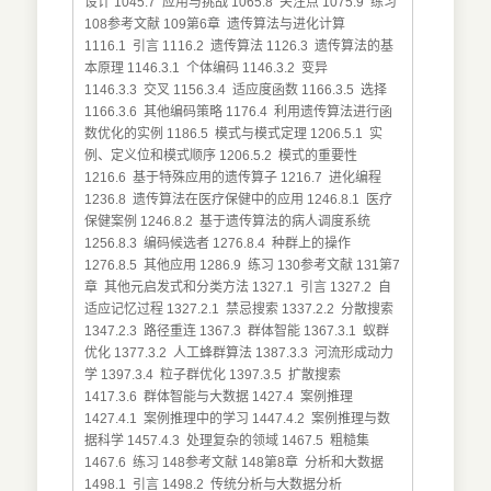
设计 1045.7 应用与挑战 1065.8 关注点 1075.9 练习
108参考文献 109第6章 遗传算法与进化计算
1116.1 引言 1116.2 遗传算法 1126.3 遗传算法的基
本原理 1146.3.1 个体编码 1146.3.2 变异
1146.3.3 交叉 1156.3.4 适应度函数 1166.3.5 选择
1166.3.6 其他编码策略 1176.4 利用遗传算法进行函
数优化的实例 1186.5 模式与模式定理 1206.5.1 实
例、定义位和模式顺序 1206.5.2 模式的重要性
1216.6 基于特殊应用的遗传算子 1216.7 进化编程
1236.8 遗传算法在医疗保健中的应用 1246.8.1 医疗
保健案例 1246.8.2 基于遗传算法的病人调度系统
1256.8.3 编码候选者 1276.8.4 种群上的操作
1276.8.5 其他应用 1286.9 练习 130参考文献 131第7
章 其他元启发式和分类方法 1327.1 引言 1327.2 自
适应记忆过程 1327.2.1 禁忌搜索 1337.2.2 分散搜索
1347.2.3 路径重连 1367.3 群体智能 1367.3.1 蚁群
优化 1377.3.2 人工蜂群算法 1387.3.3 河流形成动力
学 1397.3.4 粒子群优化 1397.3.5 扩散搜索
1417.3.6 群体智能与大数据 1427.4 案例推理
1427.4.1 案例推理中的学习 1447.4.2 案例推理与数
据科学 1457.4.3 处理复杂的领域 1467.5 粗糙集
1467.6 练习 148参考文献 148第8章 分析和大数据
1498.1 引言 1498.2 传统分析与大数据分析