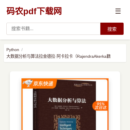
码农pdf下载网
☰
搜索
高薪必读
Python
大数据分析与算法拉金德拉·阿卡拉卡（RajendraAkerka籍
数据科学与人工智能
›
Python
›
Java
›
前端开发
›
系统编程