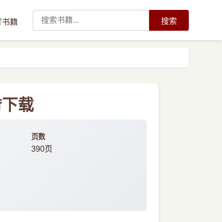
搜索
订书籍
f下载
页数
390页