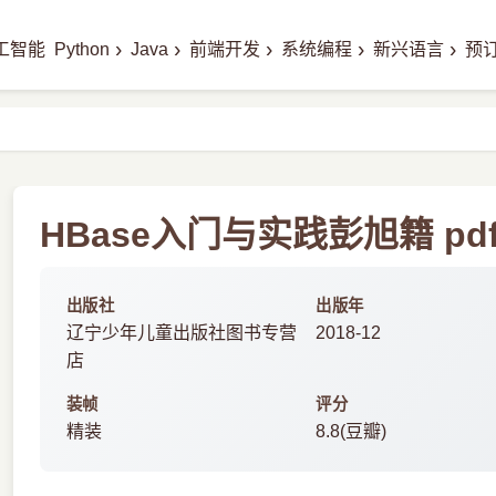
›
›
›
›
›
工智能
Python
Java
前端开发
系统编程
新兴语言
预
HBase入门与实践彭旭籍 pd
出版社
出版年
辽宁少年儿童出版社图书专营
2018-12
店
装帧
评分
精装
8.8(豆瓣)