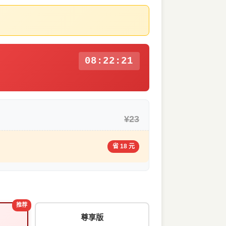
08:22:20
¥23
省 18 元
推荐
尊享版