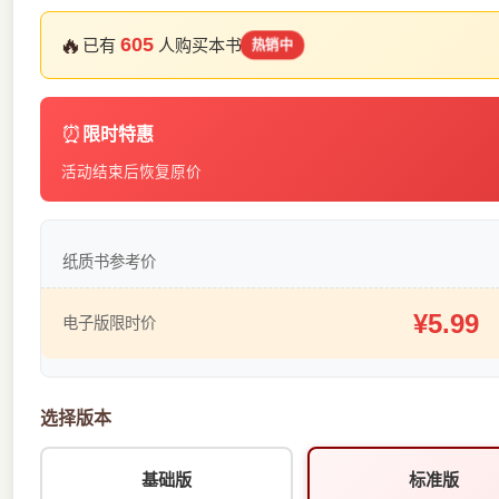
🔥
605
已有
人购买本书
热销中
⏰
限时特惠
活动结束后恢复原价
纸质书参考价
¥5.99
电子版限时价
选择版本
基础版
标准版