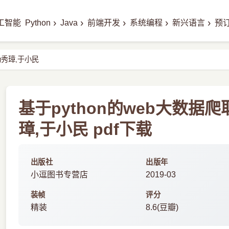
›
›
›
›
›
工智能
Python
Java
前端开发
系统编程
新兴语言
预
杨秀璋,于小民
基于python的web大数据
璋,于小民 pdf下载
出版社
出版年
小逗图书专营店
2019-03
装帧
评分
精装
8.6(豆瓣)