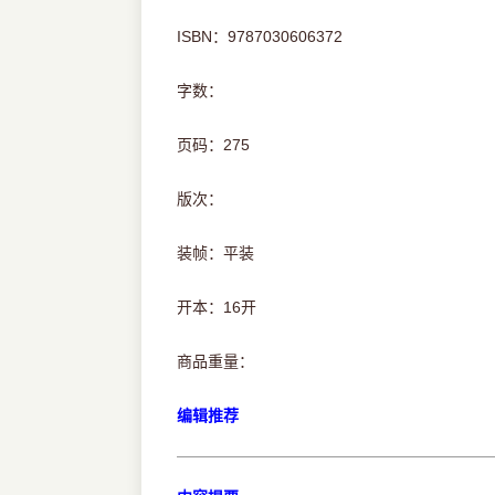
ISBN：9787030606372
字数：
页码：275
版次：
装帧：平装
开本：16开
商品重量：
编辑推荐