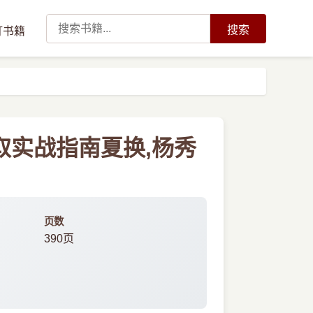
搜索
订书籍
爬取实战指南夏换,杨秀
页数
390页