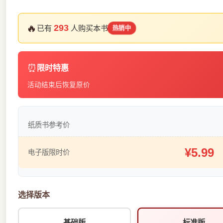
🔥
293
已有
人购买本书
热销中
⏰
限时特惠
活动结束后恢复原价
纸质书参考价
¥5.99
电子版限时价
选择版本
基础版
标准版