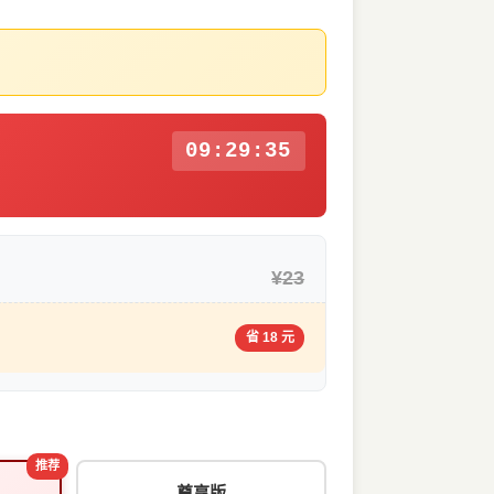
09:29:34
¥23
省 18 元
推荐
尊享版