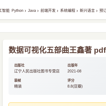
›
›
›
›
›
工智能
Python
Java
前端开发
系统编程
新兴语言
预
数据可视化五部曲王鑫著 pd
出版社
出版年
辽宁人民出版社图书专营店
2021-08
装帧
评分
精装
8.8(豆瓣)