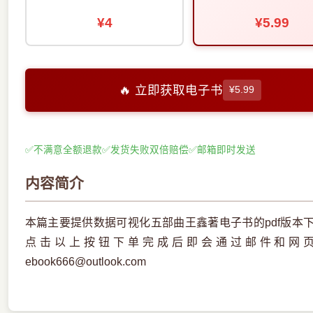
¥4
¥5.99
🔥 立即获取电子书
¥5.99
✅
不满意全额退款
✅
发货失败双倍赔偿
✅
邮箱即时发送
内容简介
本篇主要提供数据可视化五部曲王鑫著电子书的pdf版本
点击以上按钮下单完成后即会通过邮件和网
ebook666@outlook.com