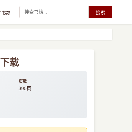
搜索
订书籍
f下载
页数
390页