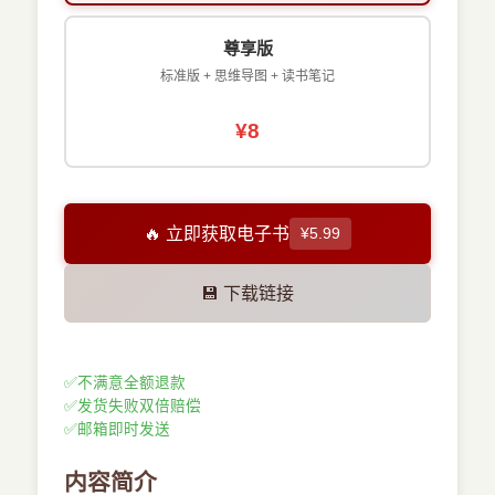
尊享版
标准版 + 思维导图 + 读书笔记
¥8
🔥 立即获取电子书
¥5.99
💾 下载链接
✅
不满意全额退款
✅
发货失败双倍赔偿
✅
邮箱即时发送
内容简介