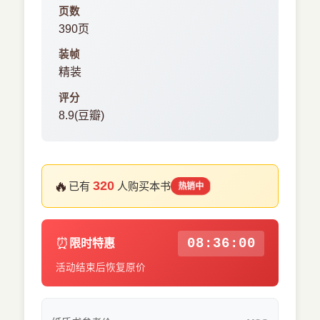
页数
390页
装帧
精装
评分
8.9(豆瓣)
🔥
320
已有
人购买本书
热销中
⏰
08:35:59
限时特惠
活动结束后恢复原价