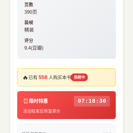
页数
390页
装帧
精装
评分
9.4(豆瓣)
🔥
558
已有
人购买本书
热销中
⏰
07:18:29
限时特惠
活动结束后恢复原价