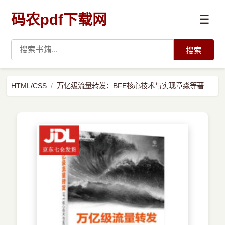
码农pdf下载网
☰
搜索
高薪必读
HTML/CSS
万亿级流量转发：BFE核心技术与实现章淼等著
数据科学与人工智能
›
Python
›
Java
›
前端开发
›
系统编程