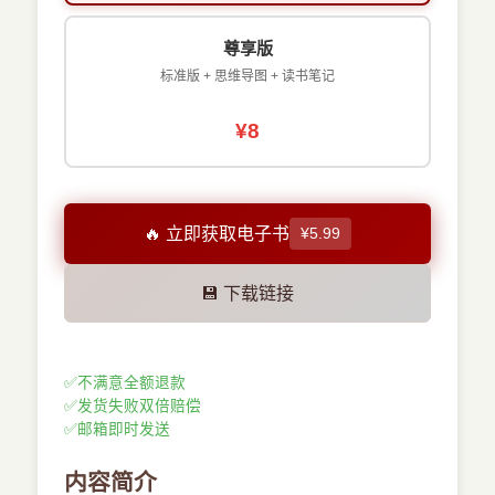
尊享版
标准版 + 思维导图 + 读书笔记
¥8
🔥 立即获取电子书
¥5.99
💾 下载链接
✅
不满意全额退款
✅
发货失败双倍赔偿
✅
邮箱即时发送
内容简介