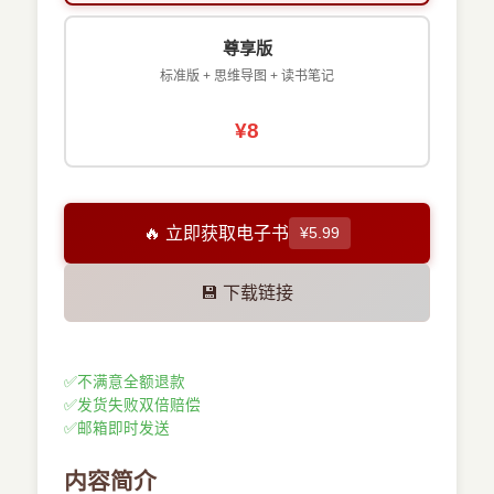
尊享版
标准版 + 思维导图 + 读书笔记
¥8
🔥 立即获取电子书
¥5.99
💾 下载链接
✅
不满意全额退款
✅
发货失败双倍赔偿
✅
邮箱即时发送
内容简介