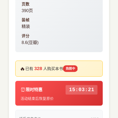
页数
390页
装帧
精装
评分
8.6(豆瓣)
🔥
328
已有
人购买本书
热销中
⏰
15:03:20
限时特惠
活动结束后恢复原价