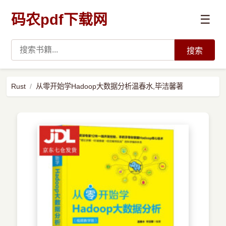
码农pdf下载网
☰
搜索
高薪必读
Rust
从零开始学Hadoop大数据分析温春水,毕洁馨著
数据科学与人工智能
›
Python
›
Java
›
前端开发
›
系统编程