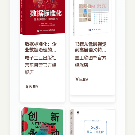
数据标准化：企
书籍从低层视觉
业数据治理的基
到高层语义特征
石
的图像检索技术
电子工业出版社
昱卫欣图书官方
京东自营官方旗
旗舰店
舰店
￥5.99
￥5.99