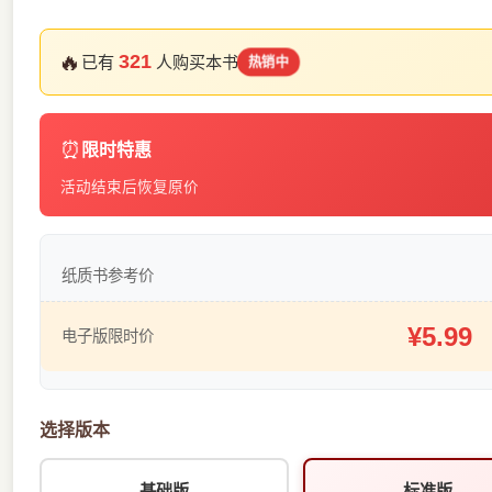
🔥
321
已有
人购买本书
热销中
⏰
限时特惠
活动结束后恢复原价
纸质书参考价
¥5.99
电子版限时价
选择版本
基础版
标准版