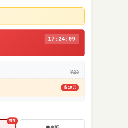
17:24:08
¥23
省 18 元
推荐
尊享版