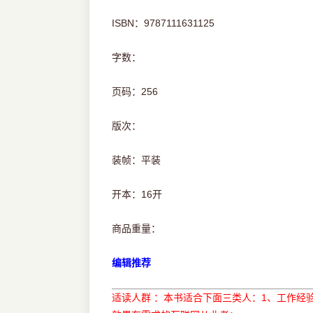
ISBN：9787111631125
字数：
页码：256
版次：
装帧：平装
开本：16开
商品重量：
编辑推荐
适读人群 ：本书适合下面三类人：1、工作经