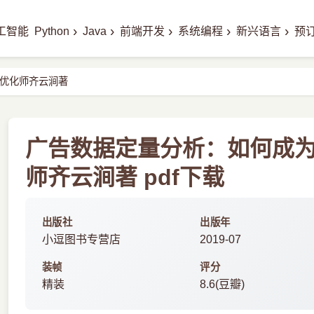
›
›
›
›
›
工智能
Python
Java
前端开发
系统编程
新兴语言
预
优化师齐云涧著
广告数据定量分析：如何成
师齐云涧著 pdf下载
出版社
出版年
小逗图书专营店
2019-07
装帧
评分
精装
8.6(豆瓣)