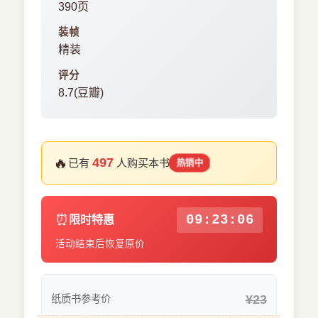
390页
装帧
精装
评分
8.7(豆瓣)
🔥
497
已有
人购买本书
热销中
⏰
09:23:05
限时特惠
活动结束后恢复原价
¥23
纸质书参考价