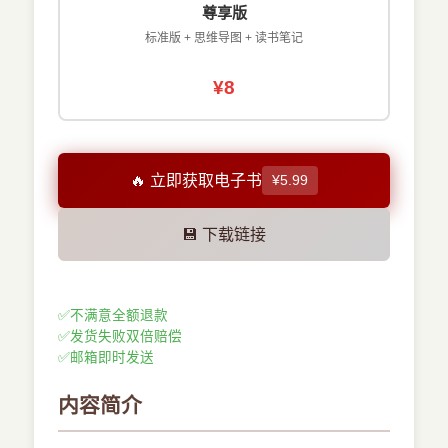
尊享版
标准版 + 思维导图 + 读书笔记
¥8
🔥 立即获取电子书
¥5.99
💾 下载链接
✅
不满意全额退款
✅
发货失败双倍赔偿
✅
邮箱即时发送
内容简介