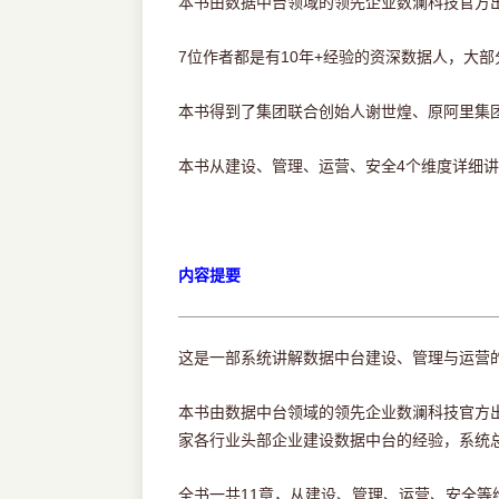
本书由数据中台领域的领先企业数澜科技官方
7位作者都是有10年+经验的资深数据人，大
本书得到了集团联合创始人谢世煌、原阿里集团
本书从建设、管理、运营、安全4个维度详细讲
内容提要
这是一部系统讲解数据中台建设、管理与运营
本书由数据中台领域的领先企业数澜科技官方
家各行业头部企业建设数据中台的经验，系统
全书一共11章，从建设、管理、运营、安全等