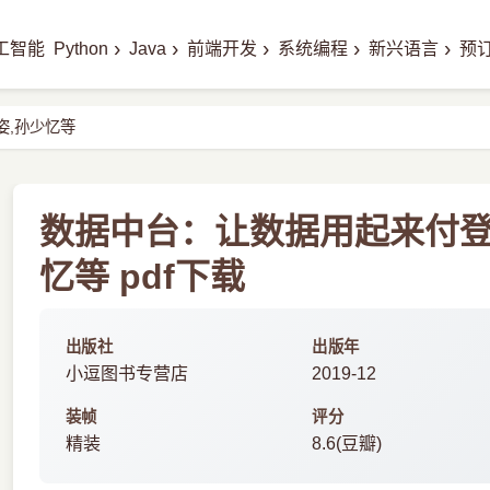
›
›
›
›
›
工智能
Python
Java
前端开发
系统编程
新兴语言
预
姿,孙少忆等
数据中台：让数据用起来付登坡
忆等 pdf下载
出版社
出版年
小逗图书专营店
2019-12
装帧
评分
精装
8.6(豆瓣)