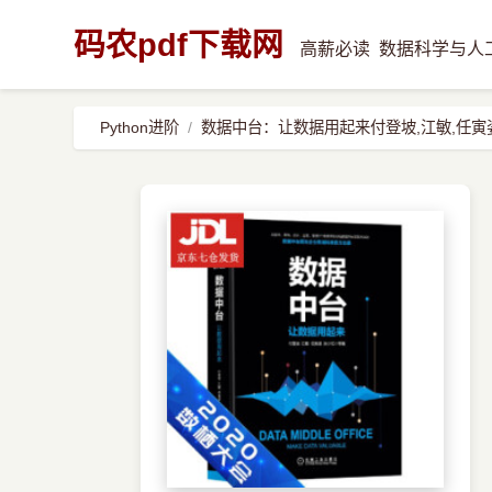
码农pdf下载网
高薪必读
数据科学与人
Python进阶
数据中台：让数据用起来付登坡,江敏,任寅