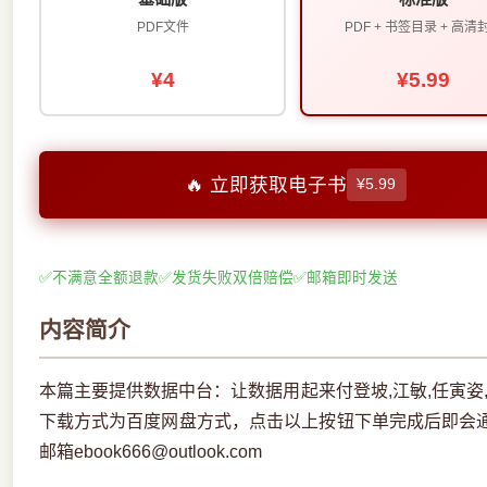
PDF文件
PDF + 书签目录 + 高清
¥4
¥5.99
🔥 立即获取电子书
¥5.99
✅
不满意全额退款
✅
发货失败双倍赔偿
✅
邮箱即时发送
内容简介
本篇主要提供数据中台：让数据用起来付登坡,江敏,任寅姿
下载方式为百度网盘方式，点击以上按钮下单完成后即会
邮箱ebook666@outlook.com