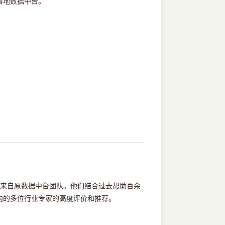
落地数据中台。
。
者来自原数据中台团队。他们结合过去帮助百余
内的多位行业专家的高度评价和推荐。