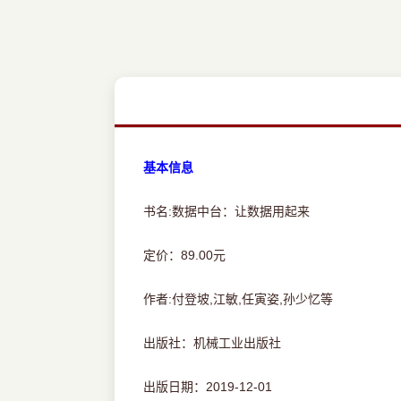
基本信息
书名:数据中台：让数据用起来
定价：89.00元
作者:付登坡,江敏,任寅姿,孙少忆等
出版社：机械工业出版社
出版日期：2019-12-01