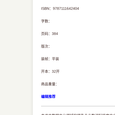
ISBN：9787111642404
字数：
页码：384
版次：
装帧：平装
开本：32开
商品重量：
编辑推荐