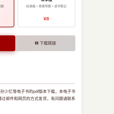
封面
标准版 + 思维导图 + 读书笔记
¥8
💾 下载链接
,孙少忆等电子书的pdf版本下载，本电子书
通过邮件和网页的方式发货，有问题请联系