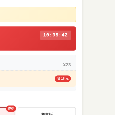
10:08:41
¥23
省 18 元
推荐
尊享版