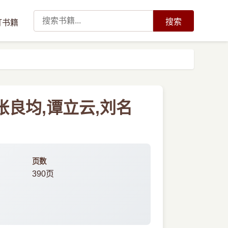
搜索
订书籍
张良均,谭立云,刘名
页数
390页