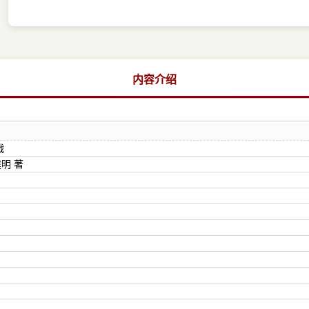
内容介绍
战
明 著