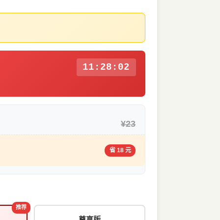
11:28:01
¥23
省 18 元
推荐
尊享版