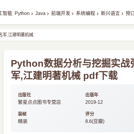
›
›
›
›
›
工智能
Python
Java
前端开发
系统编程
新兴语言
预
刘名军,江建明著机械
Python数据分析与挖掘实战
军,江建明著机械 pdf下载
出版社
出版年
繁星点点图书专营店
2019-12
装帧
评分
精装
8.6(豆瓣)