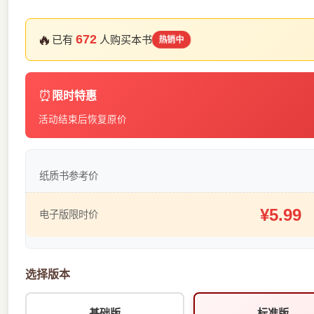
🔥
672
已有
人购买本书
热销中
⏰
限时特惠
活动结束后恢复原价
纸质书参考价
¥5.99
电子版限时价
选择版本
基础版
标准版