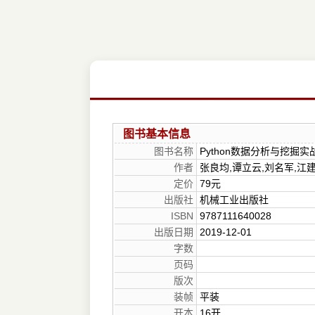
图书基本信息
图书名称
Python数据分析与挖掘实
作者
张良均,谭立云,刘名军,江建
定价
79元
出版社
机械工业出版社
ISBN
9787111640028
出版日期
2019-12-01
字数
页码
版次
装帧
平装
开本
16开