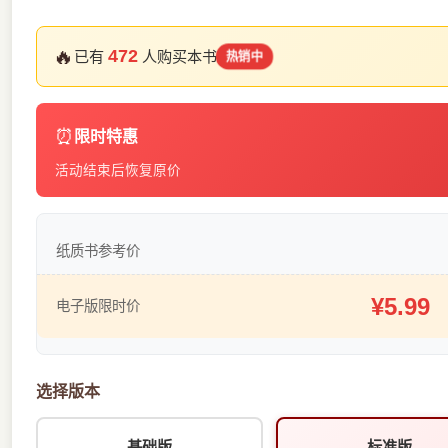
🔥
472
已有
人购买本书
热销中
⏰
限时特惠
活动结束后恢复原价
纸质书参考价
¥5.99
电子版限时价
选择版本
基础版
标准版