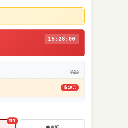
15:27:59
¥23
省 18 元
推荐
尊享版