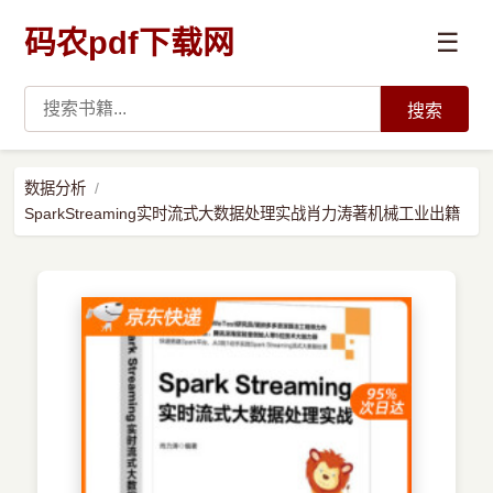
码农pdf下载网
☰
搜索
高薪必读
数据分析
SparkStreaming实时流式大数据处理实战肖力涛著机械工业出籍
数据科学与人工智能
›
Python
›
Java
›
前端开发
›
系统编程