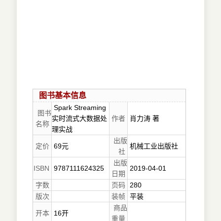
图书基本信息
Spark Streaming
图书
实时流式大数据处
作者
肖力涛 著
名称
理实战
出版
定价
69元
机械工业出版社
社
出版
ISBN
9787111624325
2019-04-01
日期
字数
页码
280
版次
装帧
平装
商品
开本
16开
重量