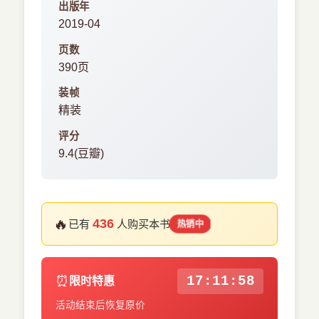
出版年
2019-04
页数
390页
装帧
精装
评分
9.4(豆瓣)
🔥
436
已有
人购买本书
热销中
⏰
17:11:57
限时特惠
活动结束后恢复原价