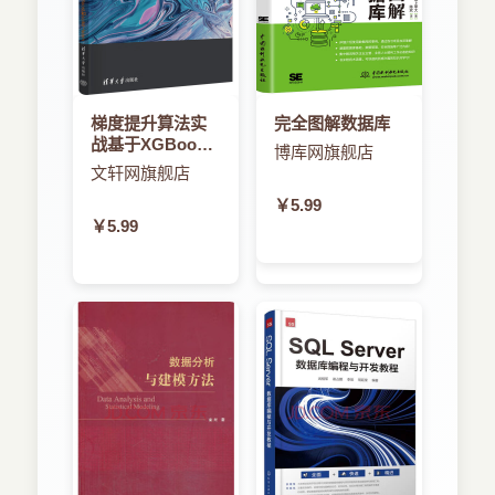
梯度提升算法实
完全图解数据库
战基于XGBoost
博库网旗舰店
和scikit-learn
文轩网旗舰店
￥5.99
￥5.99