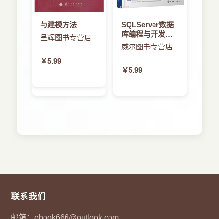
与建模方法
SQLServer数据
库编程与开发教
呈辉图书专营店
程
威尔图书专营店
￥5.99
￥5.99
联系我们
邮箱：
ebook666@outlook.com