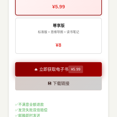
¥5.99
尊享版
标准版 + 思维导图 + 读书笔记
¥8
🔥 立即获取电子书
¥5.99
💾 下载链接
✅
不满意全额退款
✅
发货失败双倍赔偿
✅
邮箱即时发送