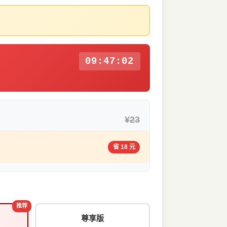
09:47:01
¥23
省 18 元
推荐
尊享版