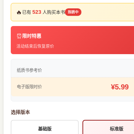
🔥
523
已有
人购买本书
热销中
⏰
限时特惠
活动结束后恢复原价
纸质书参考价
¥5.99
电子版限时价
选择版本
基础版
标准版