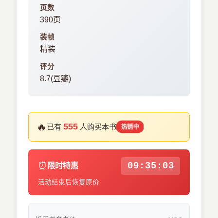
页数
390页
装帧
精装
评分
8.7(豆瓣)
🔥
555
已有
人购买本书
热销中
⏰
09:35:03
限时特惠
活动结束后恢复原价