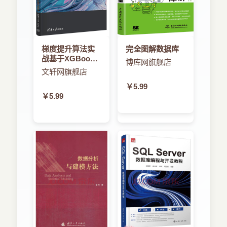
梯度提升算法实
完全图解数据库
战基于XGBoost
博库网旗舰店
和scikit-learn
文轩网旗舰店
￥5.99
￥5.99