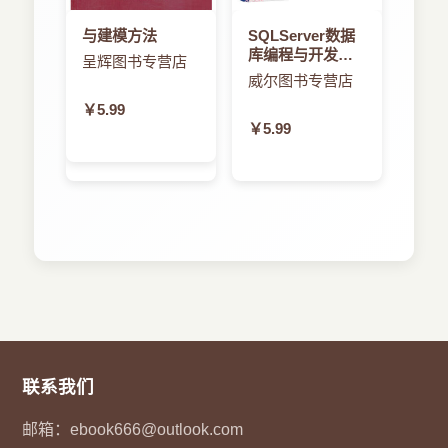
与建模方法
SQLServer数据
库编程与开发教
呈辉图书专营店
程
威尔图书专营店
￥5.99
￥5.99
联系我们
邮箱：
ebook666@outlook.com