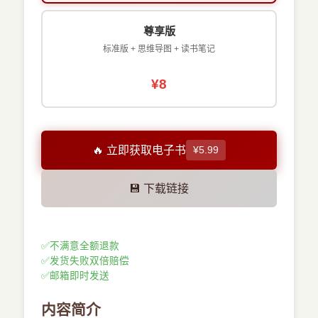
尊享版
标准版 + 思维导图 + 读书笔记
¥8
🔥 立即获取电子书
¥5.99
💾 下载链接
✅
不满意全额退款
✅
发货失败双倍赔偿
✅
邮箱即时发送
内容简介