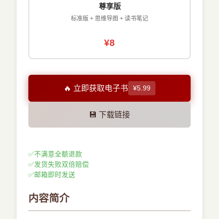
尊享版
标准版 + 思维导图 + 读书笔记
¥8
🔥 立即获取电子书
¥5.99
💾 下载链接
✅
不满意全额退款
✅
发货失败双倍赔偿
✅
邮箱即时发送
内容简介