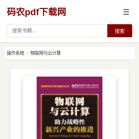
码农pdf下载网
☰
搜索
高薪必读
操作系统
物联网与云计算
数据科学与人工智能
›
Python
›
Java
›
前端开发
›
系统编程