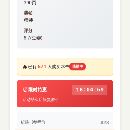
390页
装帧
精装
评分
8.7(豆瓣)
🔥
571
已有
人购买本书
热销中
⏰
16:04:59
限时特惠
活动结束后恢复原价
¥23
纸质书参考价