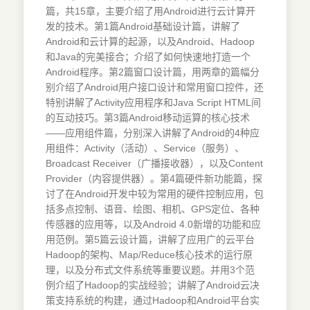
篇，共15章，主要介绍了用Android进行云计算开
发的技术。第1篇Android基础设计篇，讲解了
Android和云计算的起源，以及Android、Hadoop
和Java的完美接合；介绍了如何快速地打造一个
Android程序。第2篇窗口设计篇，用两章的篇幅分
别介绍了Android用户接口设计和常用窗口控件，还
特别讲解了Activity应用程序和Java Script HTML间
的互动技巧。第3篇Android移动运算的核心技术
——应用组件篇，分别深入讲解了Android的4种应
用组件：Activity（活动）、Service（服务）、
Broadcast Receiver（广播接收器），以及Content
Provider（内容提供器）。第4篇硬件新功能篇，探
讨了在Android开发中较为常用的硬件控制应用，包
括多点控制、语音、绘图、相机、GPS定位、各种
传感器的应用等，以及Android 4.0新增的功能和应
用范例。第5篇云设计篇，讲解了应用广的云平台
Hadoop的架构、Map/Reduce核心技术的运行原
理，以及分布式文件系统等重要议题。并用3个范
例介绍了Hadoop的实战经验；讲解了Android云决
策支持系统的构建，通过Hadoop和Android平台实