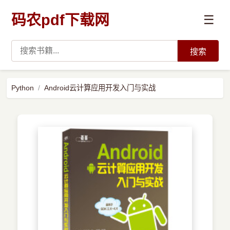
码农pdf下载网
☰
搜索
高薪必读
Python
Android云计算应用开发入门与实战
数据科学与人工智能
›
Python
›
Java
›
前端开发
›
系统编程