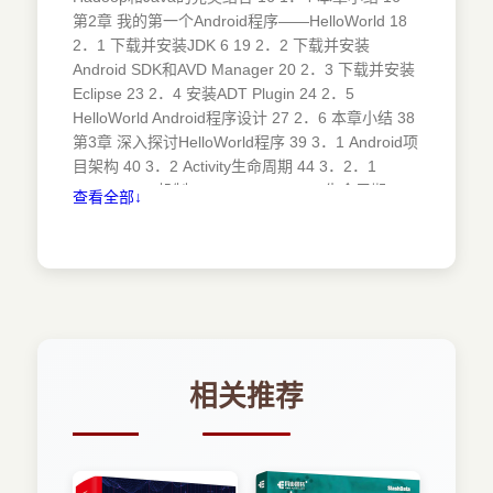
第2章 我的第一个Android程序——HelloWorld 18
2．1 下载并安装JDK 6 19 2．2 下载并安装
Android SDK和AVD Manager 20 2．3 下载并安装
Eclipse 23 2．4 安装ADT Plugin 24 2．5
HelloWorld Android程序设计 27 2．6 本章小结 38
第3章 深入探讨HelloWorld程序 39 3．1 Android项
目架构 40 3．2 Activity生命周期 44 3．2．1
Android Log机制 45 3．2．2 Activity生命周期 48
查看全部↓
3．3 Android调试程序 49 第2篇 窗口设计篇 第4章
用户接口设计 54 4．1 浅谈布局 55 4．2 线性布局
56 4．3 框架布局 60 4．4 表格布局 61 4．5 相对
布局 65 4．6 绝对布局 66 4．7 Droid Draw布局工
具 67 4．8 UI控件的事件处理 68 第5章 常用UI控
件 73 5．1 浅谈UI控件 74 5．2 TextView控件 75
5．3 EditText控件 77 5．4
AutoCompleteTextView控件 80 5．5 Button控件
相关推荐
81 5．6 ImageView控件 82 5．7 ImageButton控
件 83 5．8 RadioGroup和RadioButton控件 84 5．
9 CheckBox控件 85 5．10 Spinner控件 87 5．11
DatePicker和TimePicker控件 88 5．12