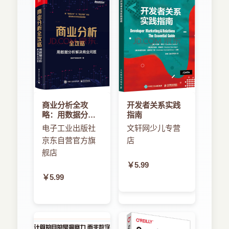
AlertDialog控件 91 5．13 DatePickerDialog和
TimePickerDialog控件 95 5．14 Toast控件 98 5．
15 ProgressBar控件 98 5．16 SeekBar控件 100
5．17 RatingBar控件 101 5．18 ListActivity和
ListView控件 102 5．19 Menu控件 104 5．20
SlidingDrawer控件 107 5．21 WebView控件 109
5．22 JavaScript应用 114 第3篇 应用组件篇 第6
章 深入探讨Activity应用组件 120 6．1 单个Activity
对应多个布局 121 6．2 多个Activity对应多个布局
商业分析全攻
开发者关系实践
124 6．3 再探Activity生命周期 128 6．4 Activity间
略：用数据分析
指南
的值传递 132 第7章 数据的存储 139 7．1
解决商业问题
电子工业出版社
文轩网少儿专营
SharedPreferences存储法 140 7．2 文件存储法
京东自营官方旗
店
145 7．3 读写外部文件法 149 7．4 SQLite存储法
152 7．4．1 启动或创建数据库 152 7．4．2 创建
舰店
数据库表 153 7．4．3 添加数据 153 7．4．4 修
￥5.99
改数据 154 7．4．5 查询数据 154 7．4．6 删除
￥5.99
数据 156 第8章 Service应用组件 157 8．1
Service漫谈 158 8．2 服务提供商 160 8．3 服务
使用者 163 第9章 Broadcast Receiver应用组件
167 9．1 Android平台对应用程序的广播 168 9．2