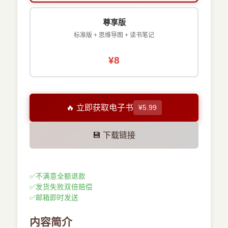
尊享版
标准版 + 思维导图 + 读书笔记
¥8
🔥 立即获取电子书
¥5.99
💾 下载链接
✅
不满意全额退款
✅
发货失败双倍赔偿
✅
邮箱即时发送
内容简介