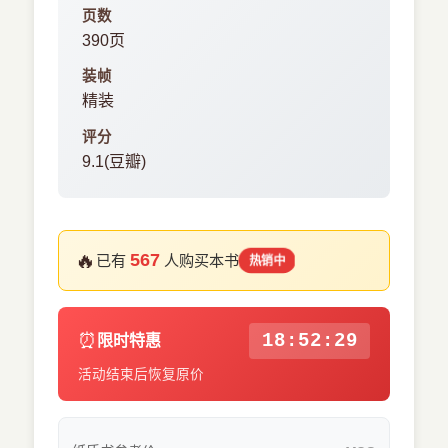
页数
390页
装帧
精装
评分
9.1(豆瓣)
🔥
567
已有
人购买本书
热销中
⏰
18:52:29
限时特惠
活动结束后恢复原价