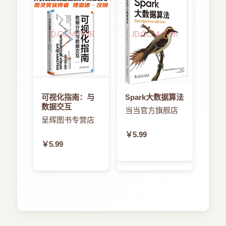
应用程序间的广播 170 9．3 开启和关闭广播的接
收 174 9．4 有序广播方式 177 9．5 广播通知的权
限设置 181 9．6 应用程序对用户的通知 183 9．7
Broadcast和Notification的整合 187 9．8 定时广播
功能 189 第10章 Content Provider应用组件 194
10．1 Content Provider基本观念 195 10．2 联系
人数据的Content Provider 197 10．2．1 添加联系
人数据 199 10．2．2 删除联系人数据 202 10．
2．3 查询联系人数据 203 10．2．4 修改联系人数
可视化指南：与
Spark大数据算法
据 205 10．3 多媒体数据的Content Provider 206
数据交互
当当官方旗舰店
10．3．1 添加图片文件 206 10．3．2 删除图片文
呈辉图书专营店
件 208 10．3．3 查询图片文件 208 10．3．4 修
￥5.99
改图片文件 210 10．4 自定义Content Provider
￥5.99
212 10．4．1 添加自定义内容 212 10．4．2 查询
自定义内容 216 10．4．3 删除自定义内容 216
10．4．4 修改自定义内容 217 10．5 本章小结
219 第4篇 硬件新功能篇 第11章 Android硬件控制
222 11．1 手机相关信息 223 11．2 拨号和短信发
送程序 225 11．3 多点触控 227 11．4 语音处理
229 11．4．1 从文本到语音 229 11．4．2 语音识
别 233 11．5 多媒体播放控制 235 11．6 屏幕绘