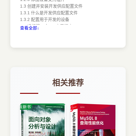
1.3 创建并安装开发供应配置文件
1.3.1 什么是开发供应配置文件
1.3.2 配置用于开发的设备
1.4 运行第一个iOS应用程序
查看全部↓
1.5 开发技术概述
1.5.1 Apple开发工具
1.5.2 Objective-C
1.5.3 CoCoa Touch
1.5.4 模型-视图-控制器
1.6 进一步探索
1.7 小结
1.8 问与答
相关推荐
1.9 作业
1.9.1 测验
1.9.2 答案
1.9.3 练习
第2章 Xcode和iOS模拟器简介
2.1 使用Xcode
2.1.1 创建和管理项目