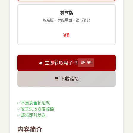
尊享版
标准版 + 思维导图 + 读书笔记
¥8
🔥 立即获取电子书
¥5.99
💾 下载链接
✅
不满意全额退款
✅
发货失败双倍赔偿
✅
邮箱即时发送
内容简介