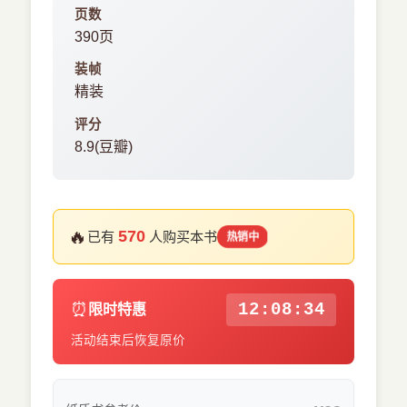
页数
390页
装帧
精装
评分
8.9(豆瓣)
🔥
570
已有
人购买本书
热销中
⏰
12:08:33
限时特惠
活动结束后恢复原价