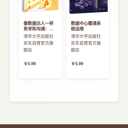
3.1.3 什么是Objective-C
3.2 探索Objective-C文件结构
3.2.1 头文件/接口文件
3.2.2 实现文件
像数据达人一样
数据中心暖通系
3.2.3 自动生成的结构
思考和沟通：数
统运维
3.2.4 分类和协议
据科学、统计学
清华大学出版社
清华大学出版社
3.3 Objective-C编程基础
与机器学习极简
京东自营官方旗
京东自营官方旗
入门
3.3.1 声明变量
舰店
舰店
3.3.2 分配和初始化对象
3.3.3 使用方法及发送消息
￥5.99
￥5.99
3.3.4 表达式和决策
3.4 内存管理和自动引用计数（ARC）
3.4.1 旧方式：保留并释放对象
3.4.2 新方式：自动引用计数
3.5 进一步探索
3.6 小结
3.7 问与答
3.8 作业
3.8.1 测验
3.8.2 答案
3.8.3 练习