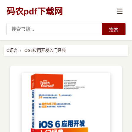
码农pdf下载网
☰
搜索
高薪必读
C语言
iOS6应用开发入门经典
数据科学与人工智能
›
Python
›
Java
›
前端开发
›
系统编程