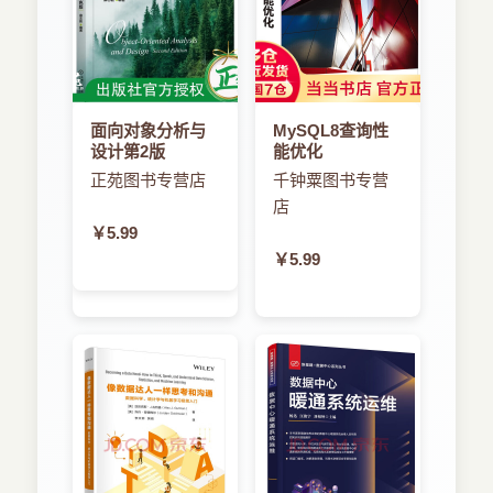
2.1.2 编辑和导航代码
2.1.3 生成应用程序
2.1.4 管理项目属性
2.2 使用iOS模拟器
2.2.1 启动应用程序
面向对象分析与
MySQL8查询性
2.2.2 模拟多点触摸事件
设计第2版
能优化
2.2.3 旋转模拟的设备
正苑图书专营店
千钟粟图书专营
2.2.4 模拟其他情况
店
2.3 进一步探索
2.4 小结
￥5.99
2.5 问与答
￥5.99
2.6 作业
2.6.1 测验
2.6.2 答案
2.6.3 练习
第3章 探索Apple平台语言Objective-C
3.1 面向对象编程和Objective-C
3.1.1 什么是面向对象编程
3.1.2 面向对象编程术语