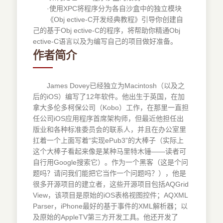
·使用XPC将程序分为各自沙盒中的独立模块
《Obj ective-C开发经典教程》引导你创建自
己的基于Obj ective-C的程序，将帮助你精通Obj
ective-C语言以及为编写自己的项目做好准备。
作者简介
James Dovey已经独立为Macintosh（以及之
后的iOS）编写了12年软件。他出生于英国，在加
拿大多伦多柯保公司（Kobo）工作，在那里一直担
任公司iOS应用程序首席架构师，但最近他担任出
版业和各种标准委员会的联系人，并且在办公室里
扛着一个上面写着“实现ePub3”的大棒子（实际上
这个大棒子看起来像是某种马里特木锤——读者可
自行用Google搜索它）。作为一个黑客（这是个问
题吗？请问我们能把它当作一个问题吗？），他是
很多开源项目的建立者，这些开源项目包括AQGrid
View，该项目是原始的iOS表格视图控件；AQXML
Parser，iPhone最好的基于事件的XML解析器；以
及原始的AppleTV第三方开发工具。他还开发了