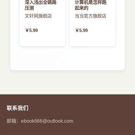
深入浅出全链路
计算机是怎样跑
4.5.1 消息方向
压测
起来的
4.5.2 发送消息
文轩网旗舰店
当当官方旗舰店
4.6 代理和消息转发
4.7 块代码
￥5.99
￥5.99
4.7.1 词法闭包
4.7.2 大中央调度
4.8 小结
第5章 使用文件系统
5.1 文件、文件夹和URL
5.1.1 URL
5.1.2 创建和使用URL
5.1.3 管理文件夹和位置
5.1.4 访问文件内容
5.1.5 随机访问文件
5.1.6 流化文件内容
联系我们
5.2 文件系统变化协调
5.2.1 文件呈现器
邮箱：
ebook666@outlook.com
5.2.2 尝试
5.3 使用Spotlight搜索