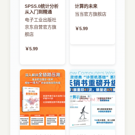
3.1 字符串
SPSS.0统计分析
计算的未来
3.2 数字
从入门到精通
当当官方旗舰店
3.3 数据对象
电子工业出版社
3.4 容器
京东自营官方旗
3.4.1 数组
￥5.99
3.4.2 集合
舰店
3.4.3 字典
3.5 编写自己的代码
￥5.99
3.6 反射（Reflection）和类型内省
3.7 线程和大中央调度
3.8 运行循环
3.9 编码器和解码器
3.10 属性列表
3.11 小结
第4章 Objective-C语言特性
4.1 强引用和弱引用
4.2 自动释放池
4.3 异常
4.4 同步
4.5 深入：消息