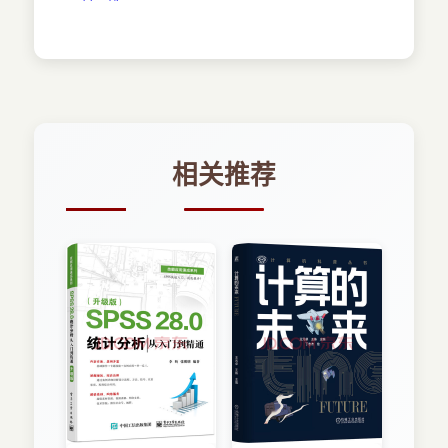
1.3.7 0bjective-C的附加功能
1.4 小结
第2章 面向对象编程
2.1 对象：类和实例
2.1.1 封装
2.1.2 继承
2.2 0bjective-C中的对象
相关推荐
2.3 编写Objective-C代码
2.3.1 内存分配和初始化
2.3.2 发送消息
2.3.3 内存管理
2.3.4 类接口
2.3.5 方法
2.3.6 属性
2.3.7 协议
2.3.8 实现
2.4 小结
第3章 FoundationAPI