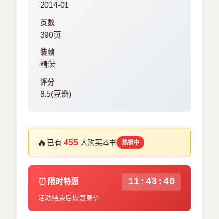
2014-01
页数
390页
装帧
精装
评分
8.5(豆瓣)
🔥
455
已有
人购买本书
热销中
⏰
11:48:39
限时特惠
活动结束后恢复原价