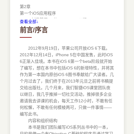
第2章
第一个iOS应用程序
2.1 创建基于nib的HelloWorld工程
查看全部↓
2.1.1 创建工程
前言/序言
2.1.2 Xcode中的iOS工程模板
2.1.3 应用剖析
2.2 基于故事板的HelloWorld工程
2012年9月19日，苹果公司开放iOS 6下载。
2.2.1 使用故事板重构HelloWorld
2012年12月14日，iPhone 5在中国发售，此时iOS
2.2.2 nib、xib与故事板
6正渐入佳境。本书在iOS 6第一个beta阶段就开始
2.2.3 故事板中的Scene和Segue
了编写，想在本书中包括iOS 6的新增特性，并将其
2.3 应用生命周期
作为第一本国内原创iOS 6图书奉献给广大读者。几
2.3.1 非运行状态--应用启动场景
个月过去了，我们终于在2013年元旦之前将书稿提
2.3.2 点击Home键--应用退出场景
交给出版社。几个月来，我们智捷iOS课堂团队夜
2.3.3 挂起重新运行场景
以继日，我几乎推掉一切社交活动，推掉很多企业
2.3.4 内存清除--应用终止场景
邀请我去讲课的机会，每天工作12小时，不敢有任
2.4 视图生命周期
何松懈，不敢有任何模棱两可，只做一件事情——
2.4.1 视图生命周期与视图控制器关系
编写此书。
2.4.2 iOS 6 UI状态保持和恢复
内容和组织结构
2.5 设置产品属性
本书是我们团队编写iOS系列丛书中的一本，
2.5.1 Xcode中的Project和Target
目的是使一个有Objective-C基础的程序员通过学习