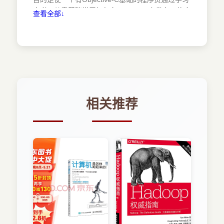
2.5.2 设置常用的产品属性
本书，从零基础学习如何在App Store上发布一款应
查看全部↓
2.6 iOS API简介
用。全书共4部分。
2.6.1 API概述
第一部分为基础篇，共11章内容，介绍了iOS
2.6.2 如何使用API帮助
的一些基础知识。
2.7 小结
第1章介绍了iOS的开发背景以及本书约定。
第2章使用nib和故事板技术创建了
第3章 iOS常用设计模式
HelloWorld，同时讨论了iOS工程模板、应用的运
3.1 单例模式
行机制和生命周期、视图器的生命周期等，最后介
3.1.1 问题提出
绍了如何使用API帮助文档和官方案例。
相关推荐
3.1.2 实现原理
第3章讨论了iOS开发中4种常用的设计模式，
3.1.3 应用案例
分别为单例模式、委托模式、观察者模式和MVC模
3.2 委托模式
式。在介绍每种设计模式时，我们按照问题提出、
3.2.1 问题提出
实现原理、应用案例的结构介绍了其适用情况、实
3.2.2 实现原理
现原理及其用法。
3.2.3 应用案例
第4章首先学习了视图和控件之间的关系以及
3.3 观察者模式
应用界面的构建层次，然后介绍了标签、按钮、文
3.3.1 问题提出
本框和导航栏等基本控件，接着介绍了屏幕布局的
3.3.2 实现原理
内容以及一个较为复杂的控件——选择器，最后探
3.3.3 通知机制和KVO机制
讨了iOS 6中的集合视图。
3.4 MVC模式
第5章探讨了表视图的组成、表视图类的构成