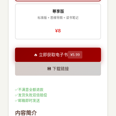
尊享版
标准版 + 思维导图 + 读书笔记
¥8
🔥 立即获取电子书
¥5.99
💾 下载链接
✅
不满意全额退款
✅
发货失败双倍赔偿
✅
邮箱即时发送
内容简介