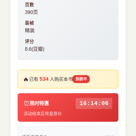
页数
390页
装帧
精装
评分
8.6(豆瓣)
🔥
534
已有
人购买本书
热销中
⏰
16:14:05
限时特惠
活动结束后恢复原价