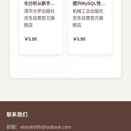
第10章讨论了iOS本地数据持久化的问题。首
化分析从新手到
提升MySQL性能
4.4.2 滑块控件
先分析了数据存取的几种方式以及每种数据存取方
高手
的技术与技巧
清华大学出版社
机械工业出版社
4.4.3 分段控件
式适合什么样的场景，然后分别举例介绍了每种存
京东自营官方旗
京东自营官方旗
4.5 网页控件WebView
取方式的实现。
舰店
舰店
4.5.1 WebView介绍
第11章首先介绍了访问通讯录所需要的框架，
4.5.2 使用WebView构建Hybrid应用
然后介绍了使用AddressBook框架如何读取联系人
4.6 屏幕滚动控件ScrollView
￥5.99
￥5.99
的信息，具体包括联系人记录、单值多值属性、图
4.6.1 ScrollView属性的设置
片属性的读取；接着介绍了如何使用该框架将联系
4.6.2 键盘与其他控件的协同
人信息写入数据库，具体包括联系人的创建、修改
4.7 等待相关的控件与进度条
和删除；最后介绍了如何使用AddressBook高级
4.7.1 活动指示器ActivityIndicatorView
API实现选择联系人、显示和修改联系人以及创建
4.7.2 进度条ProgressView
联系人的操作。
4.8 警告框和操作表
第二部分为网络篇，共两章，介绍了iOS网络
4.8.1 警告框AlertView
开发的相关知识。
4.8.2 操作表ActionSheet
第12章介绍了数据交换格式，其中XML和
4.9 工具栏和导航栏
JSON是主要的方式。这里重点介绍了Web Service
4.9.1 工具栏
的访问以及ASIHTTPRequest框架。
4.9.2 导航栏
第13章讨论了iOS中的定位服务技术，包括地
联系我们
4.10 屏幕布局
理信息编码和反编码查询。之后介绍了iOS 6苹果地
4.10.1 iPad与iPhone屏幕布局
图的使用，包括了显示地图、在地图上添加标注以
邮箱：
ebook666@outlook.com
4.10.2 绝对布局和相对布局
及跟踪用户位置的变化等。最后，介绍了程序外地