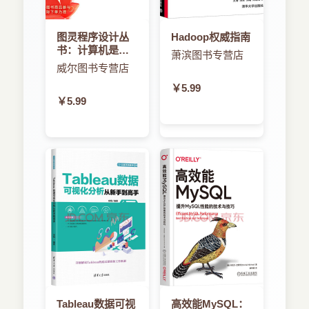
3.4.1 MVC模式概述
和表视图的分类，使我们对表视图有了一个整体上
3.4.2 Cocoa Touch中的MVC模式
的认识。接下来介绍了如何实现简单表视图和分节
3.5 小结
图灵程序设计丛
Hadoop权威指南
表视图，以及表视图中索引、搜索栏和分组的使
书：计算机是怎
萧滨图书专营店
用，然后学习了如何对表视图单元格进行删除、插
样跑起来的
第4章 UIView与控件
威尔图书专营店
入、移动等操作，最后介绍了表视图UI设计模式方
4.1 视图"始祖"--UIView
面的内容。
￥5.99
4.1.1 UIView"家族"
第6章讨论了如何判断应用是不是需要一个导
￥5.99
4.1.2 应用界面的构建层次
航功能，并且知道在什么情况下选择平铺导航、标
4.1.3 视图分类
签导航、树形结构导航，或者同时综合使用这3种
4.2 标签控件和按钮控件
导航模式。
4.2.1 标签控件
第7章首先介绍了iPhone和iPad设备使用场景
4.2.2 按钮控件
上的差异，然后深入介绍了iPad专用API，接着使
4.2.3 动作和输出口
用nib和故事板技术分别实现了两个重要的程序模
4.3 TextField控件和TextView控件
板，最后介绍了iOS平台的分层架构设计。
4.3.1 TextField控件
第8章介绍了设置和配置的概念，然后通过对
4.3.2 TextView控件
二者差异的探讨，介绍了什么样的项目适合放在设
4.3.3 键盘的打开和关闭
置里，什么样的项目适合放在配置里。
4.3.4 关闭和打开键盘的通知
第9章介绍了本地化概念、内容和目录结构，
4.3.5 键盘的种类
接下来详细阐述了文本信息、nib及故事板、资源文
4.4 开关控件、滑块控件和分段控件
件的本地化。
Tableau数据可视
高效能MySQL：
4.4.1 开关控件