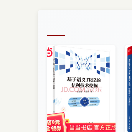
2.4透视投影
2.5小结
第3章 处理复杂几何图形
3.1Wavefront文件格式
3.1.1cube.obj
3.1.2cube．mtl
3.2准备OBJ浏览器代码
3.3加载OBJ
3.4构建着色器
3.4.1顶点着色器
3.4.2片段着色器
3.4.3顶点缓冲区对象
3.4.4存储顶点数据
3.4.5构建顶点数据数组（VBO）
3.4.6构建元素数组VBO
3.5构建VAO
3.6渲染Momo
3.7处理Touche事件
3.8逐顶点光照
3.8.1顶点着色器的光照计算