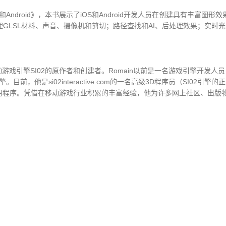
OS和Android》，本书展示了iOS和Android开发人员在创建具有丰
GLSL材料、声音、摄像机和剪切；路径查找和AI、后处理效果；实时
行的移动游戏引擎SI02的原作者和创建者。Romain以前是一名游戏引擎开发人员
目前，他是si02interactive.com的一名高级3D程序员（SI02引擎
戏和3D应用程序。凭借在移动游戏行业积累的丰富经验，他为许多网上社区、出