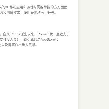
富图形效果的3D移动应用和游戏时需要掌握的方方面面
光照和阴影效果；使用骨骼动画，等等。
，自从iPhone诞生以来，Romain就一直致力于
的正式开发人员），该引擎通过AppStore和
版物以及博客作出重大贡献。