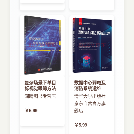
3.2 游戏架构
3.3 创建游戏
3.3.1 呈现游戏盘
3.3.2 游戏状态及逻辑
3.3.3 将组件结合在一起：Game类
3.3.4 将Game类添加到HTML框架中
3.4 本章小结
第4章 动画和“精灵”
4.1 “精灵”
4.1.1 加载图像
4.1.2 绘制图像
4.1.3 “精灵”表单
复杂场景下单目
数据中心弱电及
4.2 动画基础
标视觉跟踪方法
消防系统运维
4.2.1 最简单的动画
润晴图书专营店
清华大学出版社
4.2.2 JavaScript线程模式
京东自营官方旗
4.2.3 定时器
￥5.99
舰店
4.2.4 改善动画
4.3 本章小结
￥5.99
第5章 事件处理和用户输入