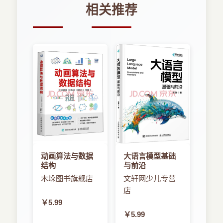
2.5.2 路径
相关推荐
2.5.3 子路径
2.6 描边和填充
2.6.1 纯色
2.6.2 渐变
2.6.3 图案
2.7 上下文状态及变换
2.7.1 平移
2.7.2 缩放
2.7.3 旋转
2.7.4 变换叠加
2.7.5 上下文状态
2.7.6 示例项目中的上下文转换
2.8 示例游戏项目的输出结果
动画算法与数据
大语言模型基础
2.9 本章小结
结构
与前沿
木垛图书旗舰店
文轩网少儿专营
第3章 创建第一个游戏
店
3.1 HTML5游戏框架
3.1.1 标准框架
￥5.99
3.1.2 强制方向
￥5.99