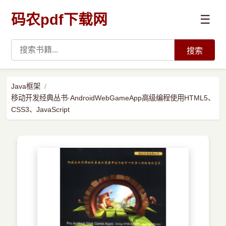
码农pdf下载网
☰
搜索
高薪必读
Java框架
移动开发经典丛书·AndroidWebGameApp高级编程使用HTML5、
数据科学与人工智能
CSS3、JavaScript
›
Python
›
Java
›
前端开发
›
系统编程