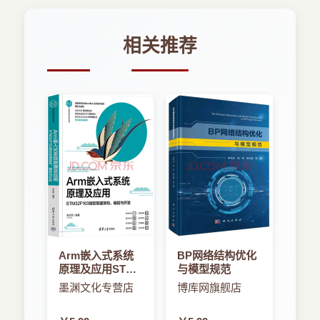
相关推荐
Arm嵌入式系统
BP网络结构优化
原理及应用STMF
与模型规范
微控制器架构、
墨渊文化专营店
博库网旗舰店
编程与开发