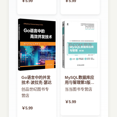
￥5.99
￥5.99
Go语言中的并发
MySQL数据库应
技术-波拉克·瑟达
用与管理第3版-
鲁大林
创品世纪图书专
当当图书专营店
营店
￥5.99
￥5.99