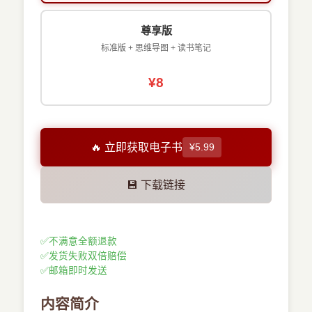
尊享版
标准版 + 思维导图 + 读书笔记
¥8
🔥 立即获取电子书
¥5.99
💾 下载链接
✅
不满意全额退款
✅
发货失败双倍赔偿
✅
邮箱即时发送
内容简介