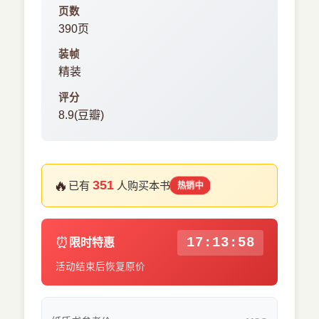
页数
390页
装帧
精装
评分
8.9(豆瓣)
🔥
351
已有
人购买本书
热销中
⏰
17:13:58
限时特惠
活动结束后恢复原价