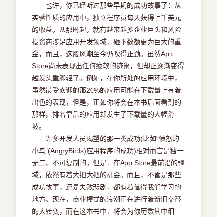
2.3.6 广告成本
也许，你已经听过那些早期的成功故事了：从
2.4 管理你的期望
实验性质的应用中，独立程序员每天获得上千美元
2.4.1 App Store就像个拥挤的动物园
的收益。从那时起，就有越来越多企业巨头和风险
App Store创赢艺术--Apple开发的赚钱机密
投资商涉足应用开发领域，砸下数额更为巨大的重
2.4.2 计划好成本超支的对策
金，而且，这股风潮至今仍吹得正劲。虽然App
2.4.3 制定日程时的铁腕政策
Store尚未表现出任何疲软的迹象，但却正逐渐变得
2.5 本章小结
第3章 App Store市场研究
越发头重脚轻了。例如，在你所处的应用环境中，
3.1 数字和趋势分析
虽然最受欢迎的那20%的应用可能在下载量上有着
3.2 先研究后决策
出色的表现，但是，正如你将会在本书后面看到的
3.2.1 机会大小：市场上有漏洞吗
那样，排名靠后的应用却发生了下载量的大幅滑
3.2.2 选择应用环境
坡。
3.2.3 先下手为强
许多开发人员渴望的那一类成功(比如“愤怒的
3.2.4 总结决策
小鸟”(AngryBirds)应用程序的成功)相对而言是独一
3.3 分析成功应用
无二、不可复制的。但是，在App Store最前沿的疆
3.3.1 探寻流行的特性
3.3.2 探寻视觉风格
域，依然有着大把大把的机会。而且，不管是那些
3.3.3 探寻社交网络集成
成功故事，还是失败悲剧，都有着值得我们学习的
3.3.4 探寻iPhone的名品堂
地方。现在，商业模式的浪潮正在进行着新旧交替
3.3.5 避开挥之不去的自尊陷阱
的大转变，而在这本书中，将会为你历数其中细
3.3.6 游戏概念：新旧对抗