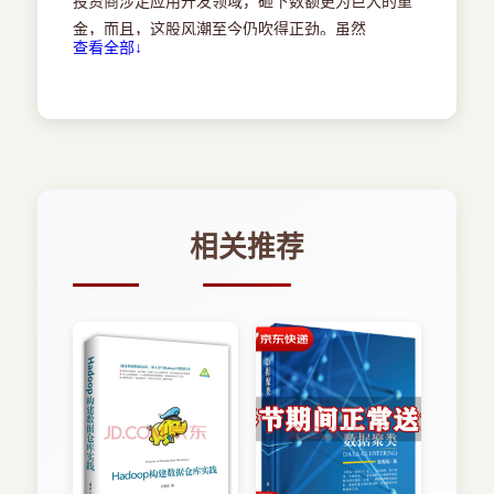
投资商涉足应用开发领域，砸下数额更为巨大的重
5.1.3 初期的控制概念
金，而且，这股风潮至今仍吹得正劲。虽然
5.2 从概念到发布
查看全部↓
AppStore尚未表现出任何疲软的迹象，但却正逐渐
5.2.1 通过敏捷开发完善应用
变得越发头重脚轻了。例如，在你所处的应用环境
5.2.2 计划--构思你的设想
5.2.3 进度安排
中，虽然最受欢迎的那20%的应用可能在下载量上
5.2.4 制作和开发阶段
有着出色的表现，但是，正如你将会在本书后面看
5.2.5 协调市场营销
到的那样，排名靠后的应用却发生了下载量的大幅
5.3 本章小结
滑坡。
第6章 应用开发的准则和期望
6.1 潜在的风险和收获
相关推荐
6.1.1 付费应用都应所见即所得
许多开发人员渴望的那一类成功(比如“愤怒的
6.1.2 当销量缩水时，你能提供哪些激励措施
小鸟”(AngryBirds)应用程序的成功)相对而言是独一
6.1.3 你计划采用应用内购功能吗
无二、不可复制的。但是，在AppStore最前沿的疆
6.1.4 你能够走免费这条路吗
6.1.5 就像中彩票
域，依然有着大把大把的机会。而且，不管是那些
6.1.6 收益就像过山车
成功故事，还是失败悲剧，都有着值得我们学习的
6.2 App Store的商业模式
地方。现在，商业模式的浪潮正在进行着新旧交替
6.2.1 免费应用
的大转变，而在这本书中，将会为你历数其中细
6.2.2 付费应用的收益模式和价格预期
节，一探究竟。
6.3 创建适应多任务世界的应用