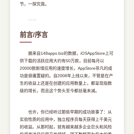
节，一探究竟。
3.4 分析不成功的应用
3.4.1 从别人的错误中学习
……
3.4.2 从别人的意见中学习
3.5 混合与搭配
3.5.1 从主流应用程序/游戏中借鉴风格和功能
前言/序言
3.5.2 提炼成功的功能特性，换个角度
3.6 本章小结
第4章 了解你的客户
据来自148apps.biz的数据，iOSAppStore上可
4.1 理解App Store的人口统计学
供下载的活跃应用大约有50万款，目前每月以
4.1.1 休闲和传统游戏的核心
20000款新增应用的速度增长，AppStore非凡的成
4.1.2 iPhone休闲游戏与传统休闲游戏的比较
功是毋庸置疑的。自2008年上线以来，不管是在产
4.2 迎合客户的期望
生的收益上还是在创建的应用数量上，都呈现指数
4.2.1 视觉和画面
级的增长，而且这个势头至今都丝毫未减。
4.2.2 游戏玩法和功能特性
4.2.3 竞争性反馈研究
4.3 本章小结
第5章 策划开发的各个阶段
也许，你已经听过那些早期的成功故事了：从
5.1 领导与团队
实验性质的应用中，独立程序员每天获得上千美元
5.1.1 角色的假设
的收益。从那时起，就有越来越多企业巨头和风险
5.1.2 首发阵容