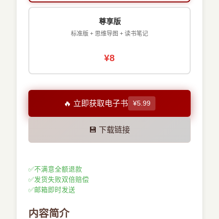
尊享版
标准版 + 思维导图 + 读书笔记
¥8
🔥 立即获取电子书
¥5.99
💾 下载链接
✅
不满意全额退款
✅
发货失败双倍赔偿
✅
邮箱即时发送
内容简介