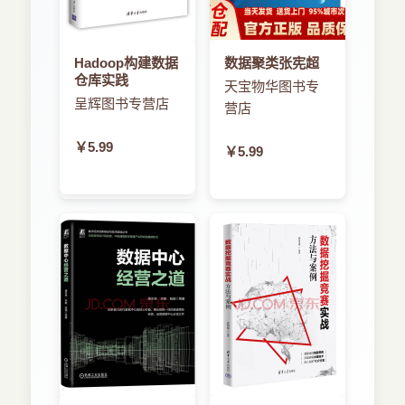
6.3.1 理解多任务处理对大脑的影响
6.3.2 将手机当作终极多任务处理工具
本书读者对象
6.4 半秒窗口
Hadoop构建数据
数据聚类张宪超
6.4.1 理解典型用户对触摸屏应用的倾向
仓库实践
6.4.2 让初次交互充分利用“半秒窗口”
天宝物华图书专
呈辉图书专营店
6.5 描绘实物世界
由于AppStore每天都会增加数十种、上百款全
营店
6.5.1 使用实物隐喻来取悦用户
新应用，因此XIV
6.5.2 策划/品牌建设练习：为应用创作隐喻
￥5.99
￥5.99
6.5.3 利用物理的力量：重力、天气、物体
6.5.4 在实物隐喻中，声音的重要性
AppStore创赢艺术——Apple开发的赚钱机密
6.6 本章小结
最关键的问题——尤其是对于新来的或正奋起直追
App Store创赢艺术--Apple开发的赚钱机密
的开发人员或发行商来说——就是如何才能保证自
第7章 创作免费和免费增值应用
己的应用能在竞争中脱颖而出，大赚一笔！可以将
7.1 应用收入术语
这本书看作一本便利指南，帮助你寻找这个问题的
7.1.1 微交易
7.1.2 可下载内容(DLC)
答案。
7.1.3 免费应用
7.1.4 免费增值应用
7.1.5 应用内购
就算没念过哈佛大学的MBA，这本书也一样适
7.1.6 免费试玩应用(F2P)
合你——实际上，这和你的学位一点关系都没有。
7.1.7 轻量级应用