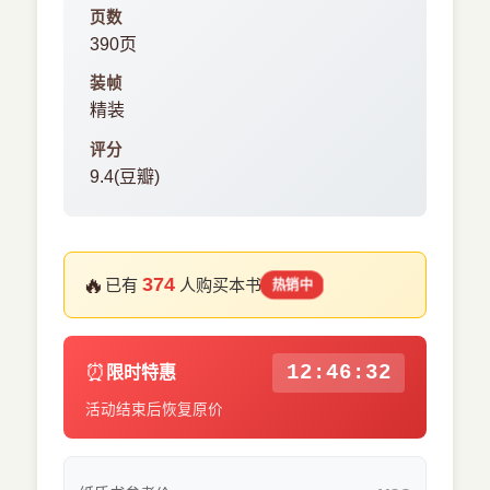
页数
390页
装帧
精装
评分
9.4(豆瓣)
🔥
374
已有
人购买本书
热销中
⏰
12:46:31
限时特惠
活动结束后恢复原价