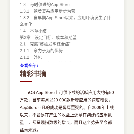
1.3 与时俱进的App Store
1.3.1 朝着复杂应用步步为营
1.3.2 自早期App Store以来，应用环境发生了什
么变化
1.4 本章小结
第2章 设定目标、成本和期望
2.1 克服“英雄发明综合症”
2.1.1 亲力亲为的优势
2.1.2 外包
2.1.3 避开单枪匹马的陷阱
查看全部↓
2.2 考量基础成本
精彩书摘
2.2.1 编程
2.2.2 游戏/应用设计的UI/UX中的要素
2.2.3 美工设计的要素
iOS App Store上可供下载的活跃应用大约有50
2.3 考虑可选成本
万款，目前每月以20 000款新增应用的速度增长，
2.3.1 音频成本
AppStore非凡的成功是毋庸置疑的。自2008年上线
2.3.2 特效成本
以来，不管是在产生的收益上还是在创建的应用数
2.3.3 针对国外市场的本地化
量上，都呈现指数级的增长，而且这个势头至今都
2.3.4 质量保证/测试
2.3.5 公共关系和市场营销
丝毫未减。