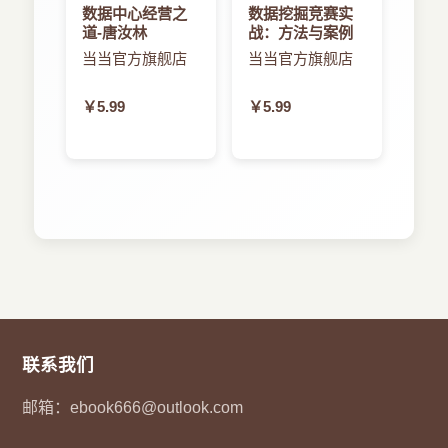
虽然本书中有着丰富的统计数据和数学曲线，但全
数据中心经营之
数据挖掘竞赛实
7.1.8 长尾策略
道-唐汝林
战：方法与案例
都做了浅显易懂的解释。商业模型无非就是定价、
7.2 收入模式背后的商业动机
当当官方旗舰店
当当官方旗舰店
营销，为应用在所处环境中找到合适的位置，每个
7.2.1 免费应用的考量
7.2.2 免费增值应用的考量
人都多多少少对此有些了解。不管你是一位开发人
￥5.99
￥5.99
7.2.3 轻量级应用的考量
员、发行商还是企业家，只要想尝试iOS开发，都
7.3 考量风险和收获
能从这本书中学到许多详细情况，确保你的应用能
7.3.1 免费应用
有最大的机会，在应用环境中抢占第一把交椅。
7.3.2 免费增值应用
7.3.3 轻量级应用
7.3.4 将应用的风险降至最低
本书主要内容
7.4 免费应用如何取得成功
7.4.1 免费应用
7.4.2 轻量级应用
虽然本书是以AppStore目前的状态(随着
7.4.3 用广告支持应用
7.5 免费增值应用如何取得成功
AppStore的发展，其中一些必会过时)为参考的，
7.5.1 微交易和长尾效应
但本质上可以作为一本商业指南来阅读，学习如何
联系我们
7.5.2 实现收入的可靠方法
为一款应用寻找合适的环境、组建团队、开发以及
7.5.3 运用虚拟货币系统
市场营销，而且无论是现在还是将来，这些方法在
邮箱：
ebook666@outlook.com
7.5.4 免费增值模式的成功
任何时候都是通用的。
7.6 本章小结