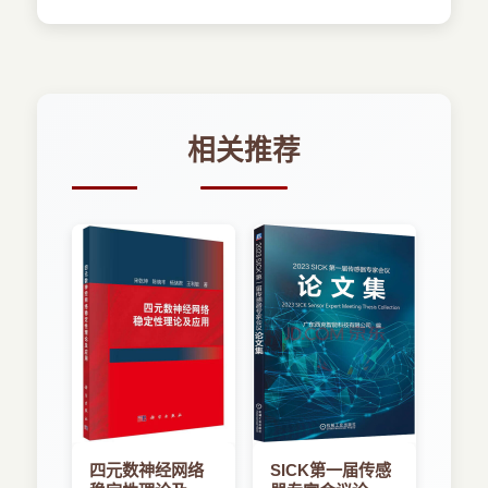
3.1.7 分支和循环
业务吸引力和资费吸引力，成为人们生活中不可或
缺的一部分。
3.2 面向对象的C
然而，机遇与挑战并存。对于企业而言，能否
3.2.1 类和对象
将自己的企业应用向移动互联网扩展，仍然存在着
3.2.2 消息机制
巨大的风险。诸如：用户体验改变、企业信息安全
3.2.3 Objective-C 的内存管理
和企业机密泄露、移动应用开发中存在的技术风险
相关推荐
3.2.4 类别和协议
等。
3.2.5 反射机制
以苹果iOS为代表的移动应用开发正方兴未
3.2.6 谓词
艾。iPhone和iPad正式进入中国的时间其实还不到
3年（iPhone于2010年7月正式在中国香港上
3.3 MVC模式
市），国内开发者在苹果商店上淘金的时间比这要
3.4 KVO模型
早些，但绝对不会超过4年。实际上，App Store 拥
3.4.1 注册KVO
有的历史还不到5年（App Store正式上线时间是
3.4.2 接收变更通知
2008年7月11日）。所以说，iPhone 应用开发仍然
3.4.3 发送变更通知
有着无限的潜力，称为“历史”恐怕为时尚早。因
3.5 块编程
此，作者选择了以iOS为目标平台的企业移动应用
3.5.1 块的特点
开发作为本书讲述的主题。
3.5.2 Objective-C 中的块
作者于2009年起开始接触iOS开发。对于一个
多年奋战在企业应用开发第一线的开发人员来说，
3.6 可变参数
四元数神经网络
SICK第一届传感
iOS企业开发是一个全新的领域。完全陌生的Mac
3.7 本章小结