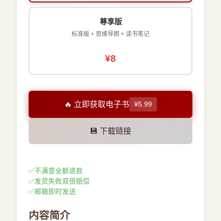
尊享版
标准版 + 思维导图 + 读书笔记
¥8
🔥 立即获取电子书
¥5.99
💾 下载链接
✅
不满意全额退款
✅
发货失败双倍赔偿
✅
邮箱即时发送
内容简介