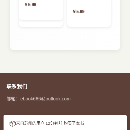
拒绝了。苹果公司给的理由很直白：“你的应用只针
￥5.99
4.6.3 快速帮助
对有限的用户群”，换句话说“苹果将无利可图”。
￥5.99
4.6.4 快照
幸好苹果公司提供了“企业开发程序”（企业版
IDP），虽然购买“企业开发程序”需要299美金一
4.6.5 书签
年，但对于一个真正决心将企业应用向iOS 移动终
4.6.6 使用导航条
端扩展的企业来说，还是负担得起的。“企业开发程
4.7 本章小结
序”不需要苹果公司审核，使用“企业开发程序”部署
第5章 Interface Builder
应用不需要经过App商店，企业可以任意分发给自
5.1 IB和xib、nib文件
己的用户，苹果公司也不会找你要一分钱。
5.2 初识IB
可以预料，在将来一段时间内，国内的iOS个
5.3 使用IB创建图形界面
人应用开发者将不断向企业开发领域转移。实际
上，苹果商店中个人应用的数量已经饱和，开发者
5.3.1 控制器和视图
的生存空间将逐渐变得狭小。大量的同质竞争直接
5.3.2 基本控件介绍
导致了App商店的生态环境恶化，同类应用竞争激
5.4 连接
联系我们
烈。为了保持 App 商店的竞争力和盈利模式不趋于
5.4.1 IBOutlet 连接
低质化，苹果公司今后对商店应用的审核将越来越
邮箱：
ebook666@outlook.com
5.4.2 IBAction 连接
趋于严格，开发者想在商店中获利和生存的难度将
5.4.3 委托连接
越来越高。国内的公司及个人开发者会逐渐将目光
5.4.4 使用Assistant Editor创建连接
转移到位于App商店生态圈之外的企业应用，iOS企
业应用将成为今后新的利润增长点。
5.5 本章小结
© 2023
码农pdf下载网
- 您的在线图书馆. 保留所有权利.
📦
来自苏州的用户 12分钟前 购买了本书
最近，企业移动应用开发出现了一些新的趋
第6章 高级图形界面