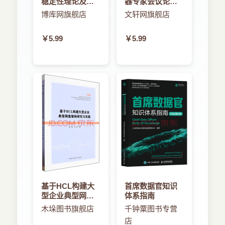
稳定性理论及应
器专家会议论文
OS X操作系统，别扭的Xcode IDE和Interface
第4章 Xcode集成开发环境
用
集
博库网旗舰店
文轩网旗舰店
Builder，古怪的iOS……由于不知道什么是开发证
4.1 创建第一个Xcode应用程序
书和代码签名，甚至在第一次调试我的3.5英寸屏幕
4.2 构成应用程序的那些东西
的iTouch时，都是充满了坎坷。
￥5.99
￥5.99
4.2.1 Info.plist 和 pch 文件
当我历尽千辛万苦，终于逐渐步入iOS开发这
4.2.2 Xib 文件
座大门。然而，却又面临新的问题：“企业应用是否
能向iOS平台进行迁移？”
4.2.3 资源文件
从我第一天接到任务起，这样的怀疑就在我心
4.2.4 源代码文件
中存在。iOS实在是太封闭了，相对于Android这样
4.2.5 项目和目标
的开放平台，iOS 平台对企业开发人员的限制实在
4.2.6 Frameworks
是太多。而且，App商店始终只是游戏开发者的天
4.2.7 应用程序的文档目录和临时文件夹
堂，90%以上的个人开发者把自己的目光盯在了游
4.3 了解Xcode为我们做了些什么
戏、娱乐等个人应用领域，企业应用根本无法登上
4.3.1 main.m
App商店的大雅之堂。原因也很好理解，企业应用
不会为苹果公司带来可观的利润分成，App商店的
4.3.2 应用程序委托
盈利模式是基于应用下载量的。一个企业应用会有
4.4 在Xcode中添加View Controller
多少用户？几百万？几千万？不，大多数企业应用
4.5 在Xcode中添加框架
基于HCL构建大
首席数据官知识
的用户量不会超过5位数。没有庞大的用户群，就
型企业典型网络
体系指南
4.6 Xcode 使用技巧
不会给App商店带来丰厚的利润分成。实际上，我
架构研究与实践
木垛图书旗舰店
千钟粟图书专营
4.6.1 自动完成
第一次向App商店提交一个企业应用时，被无情地
店
4.6.2 查找和替换