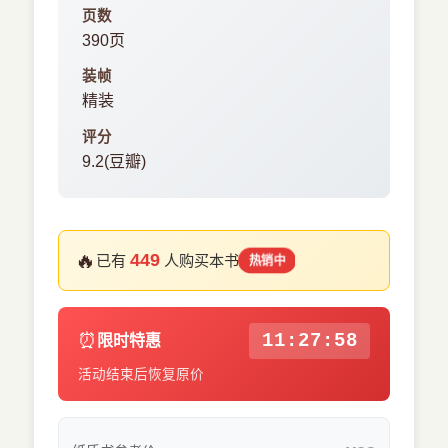
页数
390页
装帧
精装
评分
9.2(豆瓣)
🔥
449
已有
人购买本书
热销中
⏰
11:27:58
限时特惠
活动结束后恢复原价