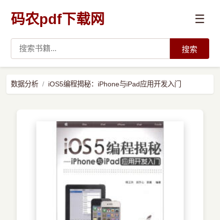
码农pdf下载网
☰
搜索
高薪必读
数据分析
iOS5编程揭秘：iPhone与iPad应用开发入门
数据科学与人工智能
›
Python
›
Java
›
前端开发
›
系统编程