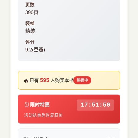
页数
390页
装帧
精装
评分
9.2(豆瓣)
🔥
595
已有
人购买本书
热销中
⏰
17:51:50
限时特惠
活动结束后恢复原价