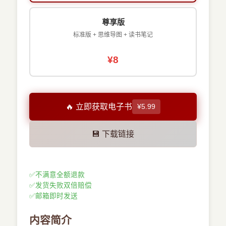
尊享版
标准版 + 思维导图 + 读书笔记
¥8
🔥 立即获取电子书
¥5.99
💾 下载链接
✅
不满意全额退款
✅
发货失败双倍赔偿
✅
邮箱即时发送
内容简介