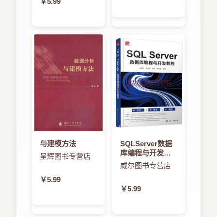
￥5.99
与建模方法
SQLServer数据
库编程与开发教
呈辉图书专营店
程
威尔图书专营店
￥5.99
￥5.99