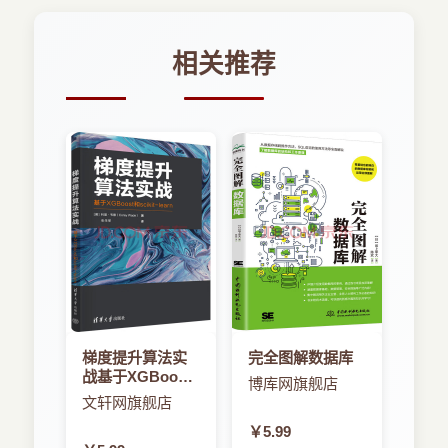
相关推荐
梯度提升算法实
完全图解数据库
战基于XGBoost
博库网旗舰店
和scikit-learn
文轩网旗舰店
￥5.99