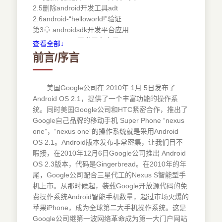
2.5删除android开发工具adt
2.6android-“helloworld!”验证
第3章 androidsdk开发平台应用
3.1androidsdk开发平台应用
查看全部↓
3.2android仿真器
前言/序言
3.3android仿真器专用sd存储卡
3.4android系统调试工具-adb
3.5android调试监控服务系统ddms
美国Google公司在 2010年 1月 5日发布了
第4章 认识android基本单元-活动程序activity
Android OS 2.1，提供了一个丰富功能的操作系
4.1android应用程序组成
统。同时美国Google公司和HTC紧密合作，推出了
4.2执行状态迁移的生命周期（lifecycle）
Google自己品牌的移动手机 Super Phone “nexus
4.3精通活动程序-activity的控制功能
one”，“nexus one”的操作系统就是采用Android
第5章 活动程序activity的切换-意图方法intent
OS 2.1。Android版本发布非常密集，让我们目不
5.1活动程序activity和意图方法intent
暇接，在2010年12月6日Google公司推出 Android
5.2建立chatactivities应用程序
OS 2.3版本，代码是Gingerbread。在2010年的年
5.3chatactivities应用程序实现
尾，Google公司配合三星代工的Nexus S智能型手
5.4标准意图方法intent
机上市。从那时候起，装载Google开放源代码的免
……
费操作系统Android智能手机数量，超过市场火爆的
第6章 android应用程序的widget创作套件
苹果iPhone，成为全球第二大手机操作系统。这是
第7章 android应用程序的layout窗体布局
Google公司继第一波网络革命成为第一大门户网站