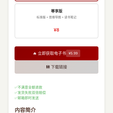
尊享版
标准版 + 思维导图 + 读书笔记
¥8
🔥 立即获取电子书
¥5.99
💾 下载链接
✅
不满意全额退款
✅
发货失败双倍赔偿
✅
邮箱即时发送
内容简介