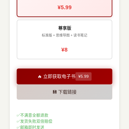
¥5.99
尊享版
标准版 + 思维导图 + 读书笔记
¥8
🔥 立即获取电子书
¥5.99
💾 下载链接
✅
不满意全额退款
✅
发货失败双倍赔偿
✅
邮箱即时发送