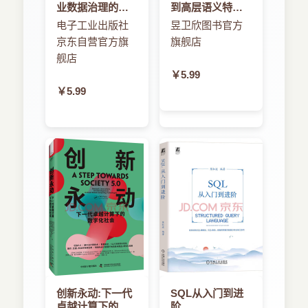
业数据治理的基
到高层语义特征
2.3.6 跳转语句
石
的图像检索技术
电子工业出版社
昱卫欣图书官方
2.4 类与对象
京东自营官方旗
旗舰店
2.4.1 类的定义
2.4.2 对象
舰店
2.4.3 接口
￥5.99
2.4.4 包
￥5.99
2.5 XML语法简介
习题2
第3章 Android用户界面设计
3.1 用户界面组件包widget和View类
3.2 文本标签与按钮
3.2.1 文本标签
3.2.2 按钮
3.3 文本编辑框
3.4 Android布局管理
3.4.1 布局文件的规范与重要属性
3.4.2 常见的布局方式
3.5 进度条和选项按钮
创新永动:下一代
SQL从入门到进
3.5.1 进度条
卓越计算下的数
阶