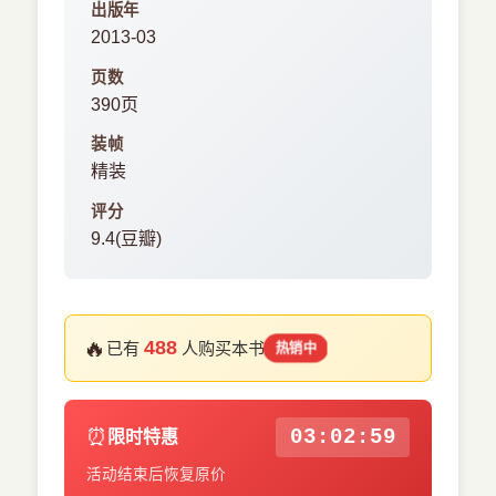
出版年
2013-03
页数
390页
装帧
精装
评分
9.4(豆瓣)
🔥
488
已有
人购买本书
热销中
⏰
03:02:58
限时特惠
活动结束后恢复原价