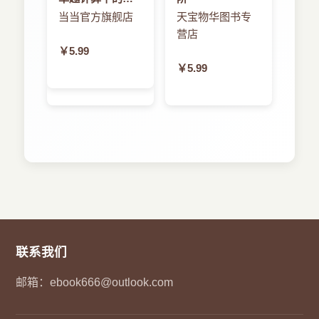
3.5.2 选项按钮
字化社会
当当官方旗舰店
天宝物华图书专
3.6 图像显示与画廊组件
营店
3.6.1 图像显示Image View类I
￥5.99
3.6.2 画廊组件Gallery与图片切换器Image
￥5.99
Switcher
3.7 消息提示
3.8 列表组件
3.8.1 列表组件List View类
3.8.2 列表组件List Activity类
3.9 滑动抽屉组件
习题3
第4章 多个用户界面的程序设计
4.1 页面切换与传递参数值
4.1.1 传递参数组件Intent
4.1.2 Activity页面切换
联系我们
4.1.3 应用Intent在Activity页面之间传递数据
4.2 菜单
邮箱：
ebook666@outlook.com
……
第5章 异常处理与多线程