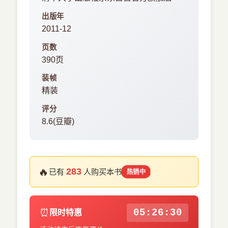
出版年
2011-12
页数
390页
装帧
精装
评分
8.6(豆瓣)
🔥
283
已有
人购买本书
热销中
⏰
05:26:29
限时特惠