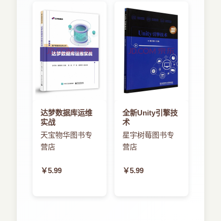
利用矩阵栈存储和恢复转换操作
动画
插值技术
基于四元数的旋转动画
基于C++的向量
……
第3章 顶点和触摸点
第4章 景深和现实感
第5章 纹理和图像捕捉
第6章 混合操作与增强现实感
达梦数据库运维
全新Unity引擎技
第7章 精灵和文本
实战
术
第8章 高级光照和纹理
天宝物华图书专
星宇树莓图书专
第9章 优化操作
营店
营店
附录 C++向量库
￥5.99
￥5.99