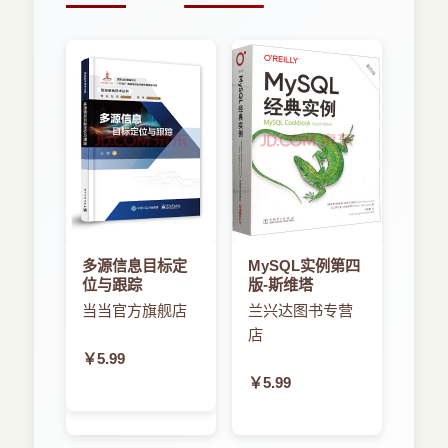
处理设备的方向
旋转动画
利用着色器编写HelloArrow程序
着色器
框架结构
GLVieW
实现RenderingEngine
小结
第2章 数学知识
装配线
基于顶点的图元装配
多源信息目标定
MySQL实例第四
顶点属性
位与跟踪
版-斯维塔
顶点的生命周期
当当官方旗舰店
兰兴达图书专营
装配线类比
店
设置模型矩阵
缩放
￥5.99
平移操作
￥5.99
旋转操作
设置视图转换
设置投影转换