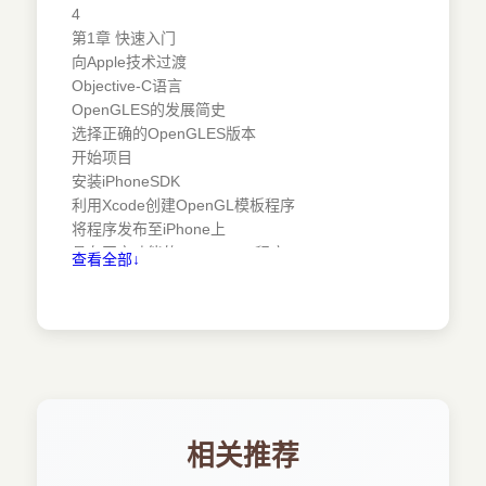
4
第1章 快速入门
向Apple技术过渡
Objective-C语言
OpenGLES的发展简史
选择正确的OpenGLES版本
开始项目
安装iPhoneSDK
利用Xcode创建OpenGL模板程序
将程序发布至iPhone上
具有固定功能的HeIIoArrow程序
查看全部↓
3D应用程序的层次结构
启动项目
链接至OpenGL库和Quartz库
UIView子类
挂接程序委托
生成图标并发布镜像文件
状态栏
渲染引擎接口的定义和使用
相关推荐
渲染引擎的实现