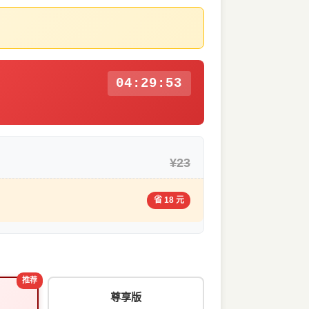
04:29:53
¥23
省 18 元
推荐
尊享版