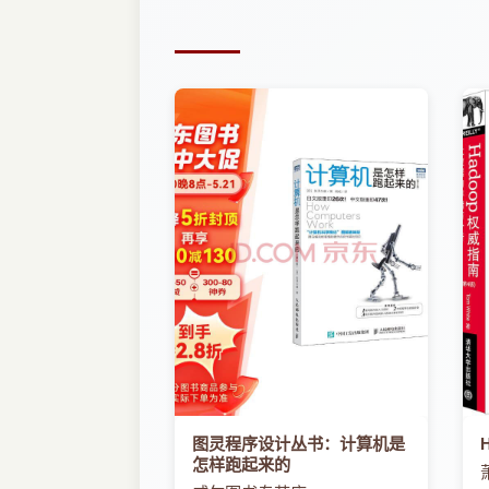
2.1.1 Android SDK目录结构
2.1.2 android.jar及内部结构
2.1.3 SDK文档及阅读技巧
2.1.4 SDK工具集
2.2 解析Android SDK实例
2.3 Android系统架构
2.3.1 Android体系结构介绍
2.3.2 Android应用工程文件组成
2.3.3 应用程序的生命周期
第3章 网络开发技术基础
3.1 HTML简介
3.1.1 HTML初步
3.1.2 字体格式设置
3.1.3 使用标示标记
3.1.4 使用区域和段落标记
3.1.5 使用表格标记
3.1.6 使用表单标记
3.2 XML技术
图灵程序设计丛书：计算机是
3.2.1 XML的概述
怎样跑起来的
3.2.2 XML的语法