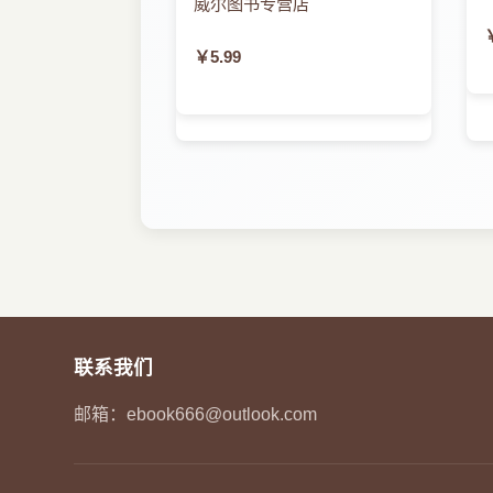
威尔图书专营店
3.2.3 如何获取XML文档
3.3 CSS技术基础
￥5.99
3.3.1 基本语法
3.3.2 CSS属性介绍
3.3.3 CSS编码规范
3.4 JavaScript技术基础
3.4.1 JavaScript概述
3.4.2 JavaScript运算符
3.4.3 JavaScript循环语句
3.4.4 JavaScript函数
3.4.5 JavaScript事件
3.5 Java中的网络通信
3.5.1 Java网络通信概述
3.5.2 Socket和ServerSocket
3.5.3 网络通信的综合应用
联系我们
第4章 HTTP通信处理
邮箱：
ebook666@outlook.com
4.1 HTTP基础
4.1.1 HTTP概述
4.1.2 协议功能