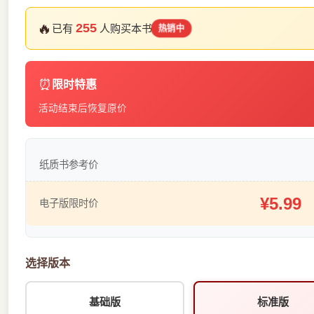
🔥
255
已有
人购买本书
热销中
⏰
限时特惠
活动结束后恢复原价
纸质书参考价
¥5.99
电子版限时价
选择版本
基础版
标准版